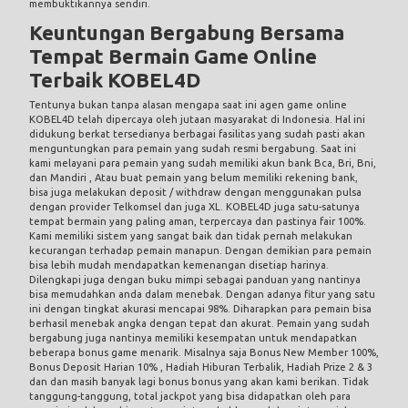
membuktikannya sendiri.
Keuntungan Bergabung Bersama
Tempat Bermain Game Online
Terbaik KOBEL4D
Tentunya bukan tanpa alasan mengapa saat ini agen game online
KOBEL4D telah dipercaya oleh jutaan masyarakat di Indonesia. Hal ini
didukung berkat tersedianya berbagai fasilitas yang sudah pasti akan
menguntungkan para pemain yang sudah resmi bergabung. Saat ini
kami melayani para pemain yang sudah memiliki akun bank Bca, Bri, Bni,
dan Mandiri , Atau buat pemain yang belum memiliki rekening bank,
bisa juga melakukan deposit / withdraw dengan menggunakan pulsa
dengan provider Telkomsel dan juga XL. KOBEL4D juga satu-satunya
tempat bermain yang paling aman, terpercaya dan pastinya fair 100%.
Kami memiliki sistem yang sangat baik dan tidak pernah melakukan
kecurangan terhadap pemain manapun. Dengan demikian para pemain
bisa lebih mudah mendapatkan kemenangan disetiap harinya.
Dilengkapi juga dengan buku mimpi sebagai panduan yang nantinya
bisa memudahkan anda dalam menebak. Dengan adanya fitur yang satu
ini dengan tingkat akurasi mencapai 98%. Diharapkan para pemain bisa
berhasil menebak angka dengan tepat dan akurat. Pemain yang sudah
bergabung juga nantinya memiliki kesempatan untuk mendapatkan
beberapa bonus game menarik. Misalnya saja Bonus New Member 100%,
Bonus Deposit Harian 10% , Hadiah Hiburan Terbalik, Hadiah Prize 2 & 3
dan dan masih banyak lagi bonus bonus yang akan kami berikan. Tidak
tanggung-tanggung, total jackpot yang bisa didapatkan oleh para