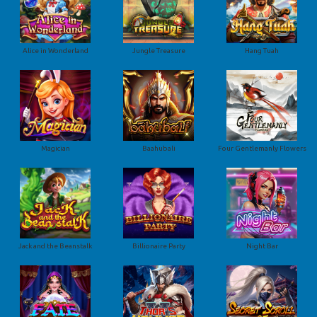
Alice in Wonderland
Jungle Treasure
Hang Tuah
Magician
Baahubali
Four Gentlemanly Flowers
Jack and the Beanstalk
Billionaire Party
Night Bar