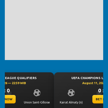
UEFA CHAMPIONS LEAGUE QUALIFIERS
August 11, 2026 — 22:00 WIB
0 : 0
Previous
Next
BET NOW
Kairat Almaty (n)
Levski Sofia