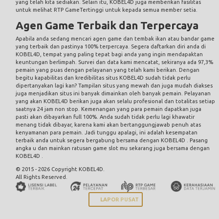
yang telah kita sediakan. Selain itu,
KOBEL4D
juga memberikan fasilitas
untuk melihat RTP GameTertinggi untuk kepada semua member setia.
Agen Game Terbaik dan Terpercaya
Apabila anda sedang mencari agen game dan tembak ikan atau bandar game
yang terbaik dan pastinya 100% terpercaya. Segera daftarkan diri anda di
KOBEL4D, tempat yang paling tepat bagi anda yang ingin mendapaktan
keuntungan berlimpah. Survei dan data kami mencatat, sekiranya ada 97,3%
pemain yang puas dengan pelayanan yang telah kami berikan. Dengan
begitu kapabilitas dan kredibilitas situs KOBEL4D sudah tidak perlu
dipertanyakan lagi kan? Tampilan situs yang mewah dan juga mudah diakses
juga menjadikan situs ini banyak dimainkan oleh banyak pemain. Pelayanan
yang akan KOBEL4D berikan juga akan selalu profesional dan totalitas setiap
saatnya 24 jam non stop. Kemenangan yang para pemain dapatkan juga
pasti akan dibayarkan full 100%. Anda sudah tidak perlu lagi khawatir
menang tidak dibayar, karena kami akan bertanggungjawab penuh atas
kenyamanan para pemain. Jadi tunggu apalagi, ini adalah kesempatan
terbaik anda untuk segera bergabung bersama dengan KOBEL4D . Pasang
angka u dan mainkan ratusan game slot mu sekarang juga bersama dengan
KOBEL4D
.
© 2015 - 2026 Copyright KOBEL4D.
All Rights Reserved.
LAPOR PUSAT