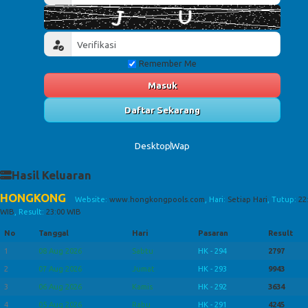
Remember Me
Masuk
Daftar Sekarang
Desktop
Wap
Hasil Keluaran
HONGKONG
Website:
www.hongkongpools.com
, Hari:
Setiap Hari
, Tutup:
22
WIB
, Result:
23:00 WIB
No
Tanggal
Hari
Pasaran
Result
1
08 Aug 2026
Sabtu
HK - 294
2797
2
07 Aug 2026
Jumat
HK - 293
9943
3
06 Aug 2026
Kamis
HK - 292
3634
4
05 Aug 2026
Rabu
HK - 291
4245