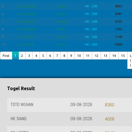
5
04 Aug 2026
Selasa
HK - 290
8053
6
03 Aug 2026
Senin
HK - 289
0087
7
02 Aug 2026
Minggu
HK - 288
6723
8
01 Aug 2026
Sabtu
HK - 287
7292
9
31 Jul 2026
Jumat
HK - 286
1140
10
30 Jul 2026
Kamis
HK - 285
0409
1
First
2
3
4
5
6
7
8
9
10
11
12
13
14
15
L
(
)
Togel Result
TOTO WUHAN
09-08-2026
8360
HK SIANG
09-08-2026
4008