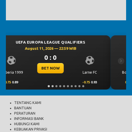
UEFA CHAMPIONS LEAGUE QUALIFIERS
August 11, 2026 — 22:59 WIB
0 : 0
Previous
Next
BET NOW
Bodo Glimt
Union Saint-Gilloise
0.75
0.77
-0.75
-0.95
TENTANG KAMI
BANTUAN
PERATURAN
INFORMASI BANK
HUBUNGI KAMI
KEBIJAKAN PRIVASI