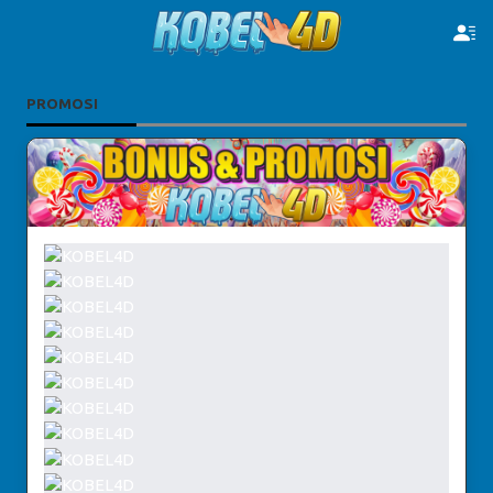
PROMOSI
BONUS NEW MEMBER 100%
BONUS HARIAN (25%) - KHUSUS QRIS
1.) Berlaku untuk Member Baru
BONUS REFFERAL
*) Berlaku untuk Semua Member
2.) Maksimal Bonus yang Diberikan Adalah Rp 25,000
ROLLINGAN 1% (SLOT & CASINO)
1.) Login ke Akun Anda
*) Maksimal Bonus Adalah Rp 100,000
MYSTERY BOX
3.) TIdak Menerima Kesamaan IP
1.) Dibagikan Setiap Hari Senin dan Kamis , Pukul 02:00 WIB
2.) Masuk ke Menu Deposit
HADIAH TOGEL TERBESAR
*) Turn Over X3 | Bettingan
*) Berlaku untuk Semua Member
4.) TO X5 (TO Bettingan)
2.) Bonus Otomatis Akan Masuk ke Akun
DEPOSIT PULSA TANPA POTONGAN
3.) Klik Menu Refferal
Hadiah Togel Dengan Diskon :
*) Tidak Menerima Kesamaan Ip & Data Serta Alamat IP VPN
*) Claim Code Voucher dengan Deposit Rp 50,000 (Berlaku
5.) Tidak Diperbolehkan Untuk Mengganti Rekening Setelah
EVENT SCATTER MAHJONG WAYS
3.) Bonus Dihitung Sebesar 1% dari Nilai Bettingan Anda
1.) Berlaku untuk Semua Member
4.) Isi Data Pribadi Anda di Menu KYC
Kelipatan)
Claim Bonus Ini
4D (Diskon 66%) | x3000
*) Tidak Diperbolehkan Untuk Ganti Rekening Setelah Claim
EVENT BONUS FREESPIN (25%) -