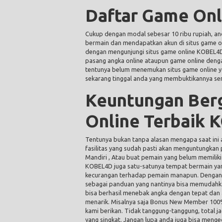
Rio Fantasia
Mus
dengan live chat yang kini sudah kami sediaka
Daftar Game On
Cukup dengan modal sebesar 10 ribu rupiah, an
bermain dan mendapatkan akun di situs game on
dengan mengunjungi situs game online
KOBEL4
pasang angka online ataupun game online dengan
tentunya belum menemukan situs game online ya
sekarang tinggal anda yang membuktikannya sen
Keuntungan Ber
Yakuza Honor
Sh
Online Terbaik
Tentunya bukan tanpa alasan mengapa saat ini a
fasilitas yang sudah pasti akan menguntungkan 
Mandiri , Atau buat pemain yang belum memilik
KOBEL4D juga satu-satunya tempat bermain yang
kecurangan terhadap pemain manapun. Dengan d
sebagai panduan yang nantinya bisa memudahka
bisa berhasil menebak angka dengan tepat dan
Mystic Potion
C
menarik. Misalnya saja Bonus New Member 100%,
kami berikan. Tidak tanggung-tanggung, total j