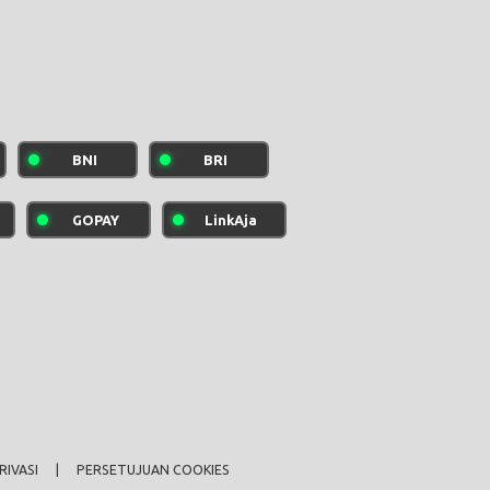
BNI
BRI
nty:
Galaxy Miner
GOPAY
LinkAja
etel