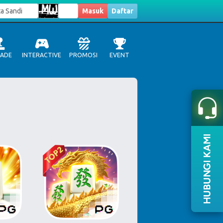
Masuk
Daftar
ADE
INTERACTIVE
PROMOSI
EVENT