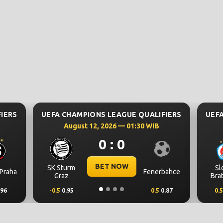
Showdo
rfect Strike
Mayan Destiny
Inferno Ma
IERS
E-FOOTBALL F24 ELITE CLUB FRIENDLY
E-
August 7, 2026 — 21:30 WIB
0 : 0
BET NOW
Saint-
e-Tottenham
e-Real Madrid
oise
Hotspur
e-F
1.00
-0.25
-0.97
0.25
0.73
-1
cal Guardians
Poker Kingdom Win
Alibabas Ca