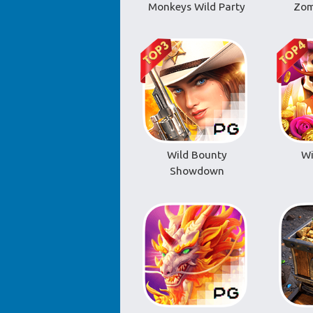
Monkeys Wild Party
Zom
Wild Bounty
Wi
Showdown