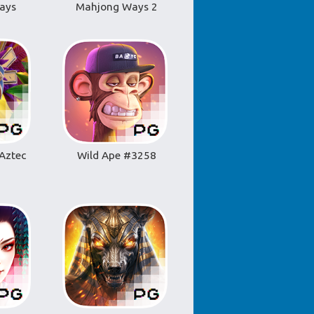
ays
Mahjong Ways 2
 Aztec
Wild Ape #3258