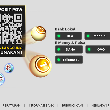
Fortune
Bank Lokal
BCA
Mandiri
E Money & Pulsa
en Gold Rush
Majestic Empire
Grimms Bou
DANA
OVO
Hansel & Gr
Telkomsel