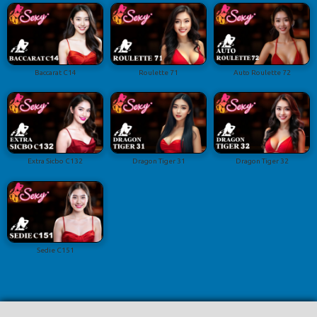
Baccarat C14
Roulette 71
Auto Roulette 72
Extra Sicbo C132
Dragon Tiger 31
Dragon Tiger 32
Sedie C151