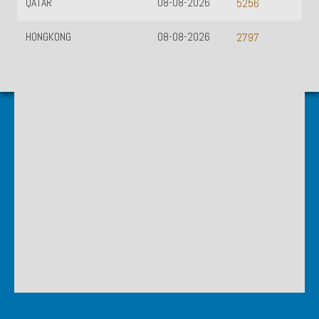
QATAR
08-08-2026
5256
HONGKONG
08-08-2026
2797