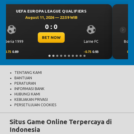
UEFA CHAMPIONS LEAGUE QUALIFIERS
August 11, 2026 — 22:59 WIB
0 : 0
Previous
Next
BET NOW
Bodo Glimt
Union Saint-Gilloise
0.75
0.77
-0.75
-0.95
TENTANG KAMI
BANTUAN
PERATURAN
INFORMASI BANK
HUBUNGI KAMI
KEBIJAKAN PRIVASI
PERSETUJUAN COOKIES
Situs Game Online Terpercaya di
Indonesia