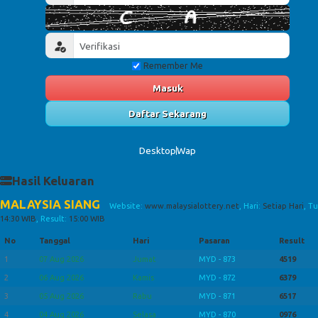
Remember Me
Masuk
Daftar Sekarang
Desktop
Wap
Hasil Keluaran
MALAYSIA SIANG
Website:
www.malaysialottery.net
, Hari:
Setiap Hari
, T
14:30 WIB
, Result:
15:00 WIB
No
Tanggal
Hari
Pasaran
Result
1
07 Aug 2026
Jumat
MYD - 873
4519
2
06 Aug 2026
Kamis
MYD - 872
6379
3
05 Aug 2026
Rabu
MYD - 871
6517
4
04 Aug 2026
Selasa
MYD - 870
0976