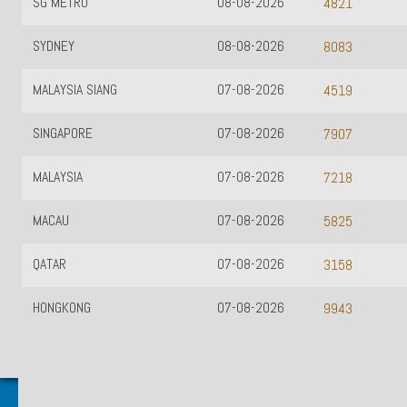
SG METRO
08-08-2026
4821
SYDNEY
08-08-2026
8083
MALAYSIA SIANG
07-08-2026
4519
SINGAPORE
07-08-2026
7907
MALAYSIA
07-08-2026
7218
MACAU
07-08-2026
5825
QATAR
07-08-2026
3158
HONGKONG
07-08-2026
9943