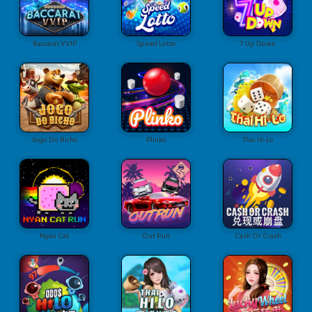
Baccarat VVIP
Speed Lotto
7 Up Down
Jogo Do Bicho
Plinko
Thai Hi-Lo
Nyan Cat
Out Run
Cash Or Crash