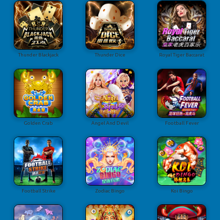
Thunder Blackjack
Thunder Dice
Royal Tiger Baccarat
Golden Crab
Angel And Devil
Football Fever
Football Strike
Zodiac Bingo
Koi Bingo