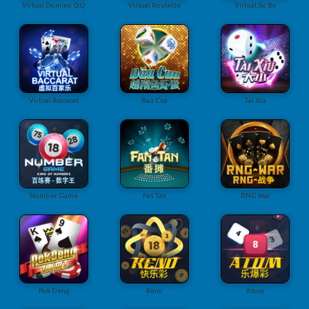
Virtual Domino QQ
Virtual Roulette
Virtual Sic Bo
Virtual Baccarat
Bau Cua
Tai Xiu
Number Game
Fan Tan
RNG War
Pok Deng
Keno
Atom