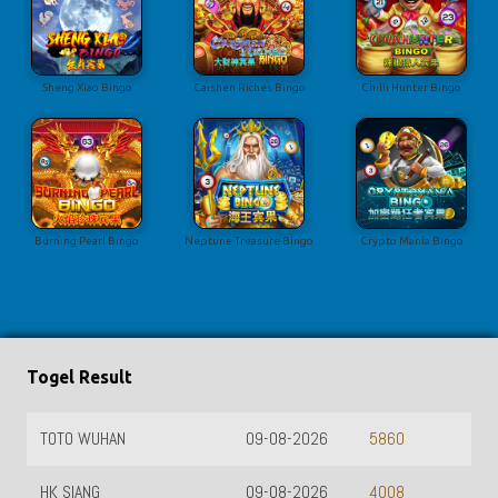
Sheng Xiao Bingo
Caishen Riches Bingo
Chilli Hunter Bingo
Burning Pearl Bingo
Neptune Treasure Bingo
Crypto Mania Bingo
Togel Result
TOTO WUHAN
09-08-2026
5860
HK SIANG
09-08-2026
4008