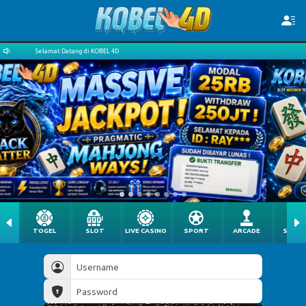
mat Datang di KOBEL 4D
Selamat Datang di KOBEL 4D
TOGEL
SLOT
LIVE CASINO
SPORT
ARCADE
SABU