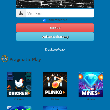
Remember Me
Masuk
Daftar Sekarang
Desktop
Wap
Pragmatic Play
Chicken+
Plinko+
Mines+