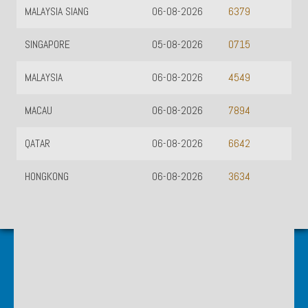
MALAYSIA SIANG
06-08-2026
6379
SINGAPORE
05-08-2026
0715
MALAYSIA
06-08-2026
4549
MACAU
06-08-2026
7894
QATAR
06-08-2026
6642
HONGKONG
06-08-2026
3634