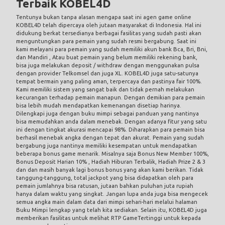
Terbaik KOBEL4D
Tentunya bukan tanpa alasan mengapa saat ini agen game online
KOBEL4D telah dipercaya oleh jutaan masyarakat di Indonesia. Hal ini
didukung berkat tersedianya berbagai fasilitas yang sudah pasti akan
menguntungkan para pemain yang sudah resmi bergabung. Saat ini
kami melayani para pemain yang sudah memiliki akun bank Bca, Bri, Bni,
dan Mandiri , Atau buat pemain yang belum memiliki rekening bank,
bisa juga melakukan deposit / withdraw dengan menggunakan pulsa
dengan provider Telkomsel dan juga XL. KOBEL4D juga satu-satunya
tempat bermain yang paling aman, terpercaya dan pastinya fair 100%.
Kami memiliki sistem yang sangat baik dan tidak pernah melakukan
kecurangan terhadap pemain manapun. Dengan demikian para pemain
bisa lebih mudah mendapatkan kemenangan disetiap harinya.
Dilengkapi juga dengan buku mimpi sebagai panduan yang nantinya
bisa memudahkan anda dalam menebak. Dengan adanya fitur yang satu
ini dengan tingkat akurasi mencapai 98%. Diharapkan para pemain bisa
berhasil menebak angka dengan tepat dan akurat. Pemain yang sudah
bergabung juga nantinya memiliki kesempatan untuk mendapatkan
beberapa bonus game menarik. Misalnya saja Bonus New Member 100%,
Bonus Deposit Harian 10% , Hadiah Hiburan Terbalik, Hadiah Prize 2 & 3
dan dan masih banyak lagi bonus bonus yang akan kami berikan. Tidak
tanggung-tanggung, total jackpot yang bisa didapatkan oleh para
pemain jumlahnya bisa ratusan, jutaan bahkan puluhan juta rupiah
hanya dalam waktu yang singkat. Jangan lupa anda juga bisa mengecek
semua angka main dalam data dari mimpi sehari-hari melalui halaman
Buku Mimpi lengkap yang telah kita sediakan. Selain itu,
KOBEL4D
juga
memberikan fasilitas untuk melihat RTP GameTertinggi untuk kepada