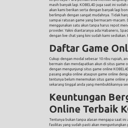
masih banyak lagi.
KOBEL4D
juga saat ini suda
akan kami berikan serta dengan banyak lagi b
berlimpah dengan sangat mudahnya. Tidak hany
sampai ratusan game yang bermacam-macam. D
menggunakan satu akun tanpa harus repot meng
provider. Yakni diantaranya ada Habanero, Spa
dengan live chat yang kini sudah kami sediaka
Daftar Game On
Cukup dengan modal sebesar 10 ribu rupiah, an
bermain dan mendapatkan akun di situs game on
dengan mengunjungi situs game online
KOBEL4
pasang angka online ataupun game online dengan
tentunya belum menemukan situs game online ya
sekarang tinggal anda yang membuktikannya sen
Keuntungan Ber
Online Terbaik
Tentunya bukan tanpa alasan mengapa saat ini a
fasilitas yang sudah pasti akan menguntungkan 