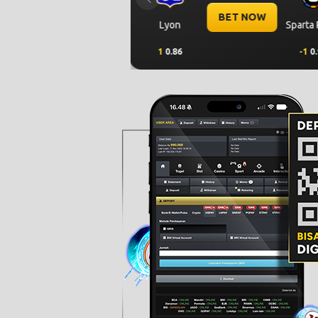
Previous
BET NOW
Union 
Bodo Glimt
Gill
0.75
0.82
-0.75