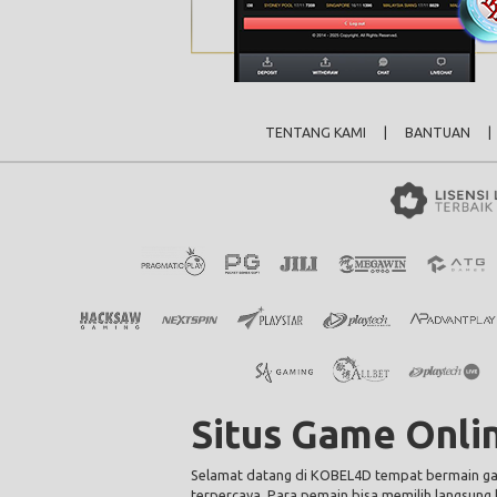
TENTANG KAMI
|
BANTUAN
|
Situs Game Onlin
Selamat datang di
KOBEL4D
tempat bermain gam
terpercaya. Para pemain bisa memilih langsung 