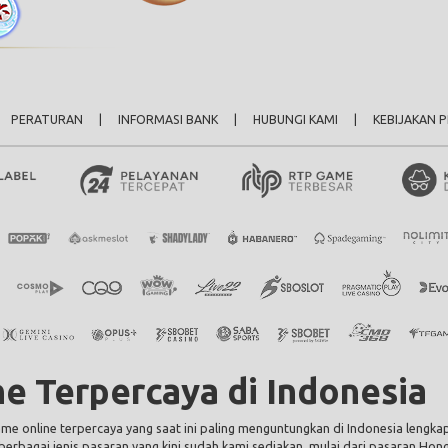
PERATURAN
|
INFORMASI BANK
|
HUBUNGI KAMI
|
KEBIJAKAN P
e Terpercaya di Indonesia
e online terpercaya yang saat ini paling menguntungkan di Indonesia lengk
berbagai jenis pasaran yang kini sudah kami sediakan, mulai dari pasaran Hon