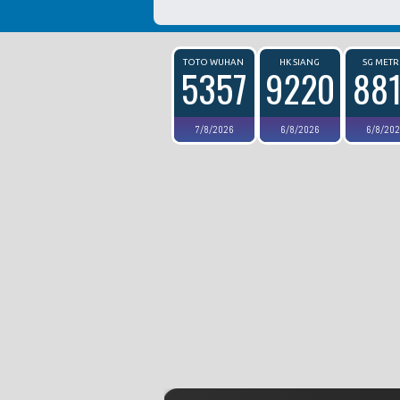
TOTO WUHAN
HK SIANG
SG MET
5357
9220
88
7/8/2026
6/8/2026
6/8/20