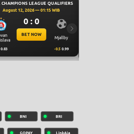
OTBALL F24 ELITE CLUB FRIENDLY
August 7, 2026 — 09:15 WIB
0 : 1
Next
BET NOW
e-
e-Bayern
hester
Munchen
ited
0
-0.89
0.00
0.65
BNI
BRI
GOPAY
LinkAja