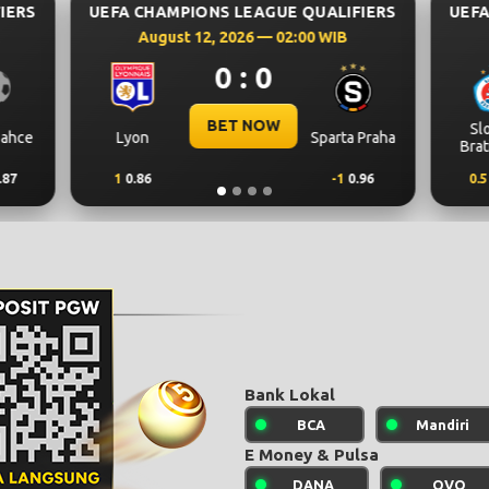
IERS
E-FOOTBALL F24 ELITE CLUB FRIENDLY
E-FO
August 7, 2026 — 09:00 WIB
2 : 0
BET NOW
Saint-
e-RB Leipzig
e-Feyenoord
Manc
oise
Un
1.00
0.25
0.47
-0.25
-0.71
0.0
Bank Lokal
BCA
Mandiri
E Money & Pulsa
DANA
OVO