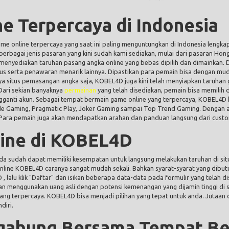
e Terpercaya di Indonesia
e online terpercaya yang saat ini paling menguntungkan di Indonesia lengk
berbagai jenis pasaran yang kini sudah kami sediakan, mulai dari pasaran Hon
h menyediakan taruhan pasang angka online yang bebas dipilih dan dimainkan. 
onus serta penawaran menarik lainnya. Dipastikan para pemain bisa dengan 
a situs pemasangan angka saja,
KOBEL4D
juga kini telah menyiapkan taruhan
ari sekian banyaknya
permainan
yang telah disediakan, pemain bisa memilih
ganti akun. Sebagai tempat bermain game online yang terpercaya, KOBEL4D k
de Gaming, Pragmatic Play, Joker Gaming sampai Top Trend Gaming. Dengan a
n. Para pemain juga akan mendapatkan arahan dan panduan langsung dari custo
line di KOBEL4D
da sudah dapat memiliki kesempatan untuk langsung melakukan taruhan di sit
line KOBEL4D caranya sangat mudah sekali. Bahkan syarat-syarat yang dibut
D
, lalu klik "Daftar" dan isikan beberapa data-data pada formulir yang telah
 menggunakan uang asli dengan potensi kemenangan yang dijamin tinggi di set
ng terpercaya. KOBEL4D bisa menjadi pilihan yang tepat untuk anda. Jutaan
diri.
gabung Bersama Tempat B