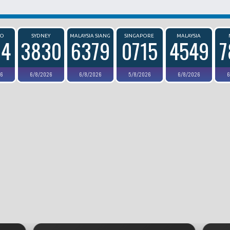
RO
SYDNEY
MALAYSIA SIANG
SINGAPORE
MALAYSIA
14
3830
6379
0715
4549
7
26
6/8/2026
6/8/2026
5/8/2026
6/8/2026
6