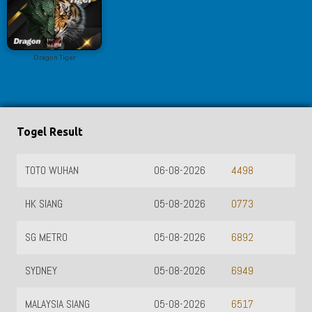
Dragon Tiger
Togel Result
TOTO WUHAN
06-08-2026
4498
HK SIANG
05-08-2026
0773
SG METRO
05-08-2026
6892
SYDNEY
05-08-2026
6949
MALAYSIA SIANG
05-08-2026
6517