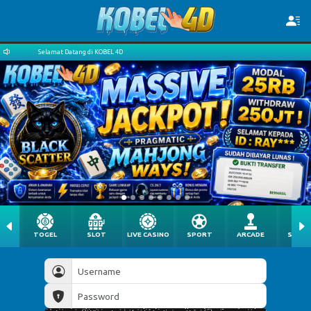
Selamat Datang di KOBEL 4D
TOGEL
SLOT
LIVE CASINO
SPORT
ARCADE
SABU