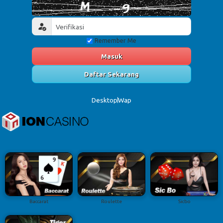
Remember Me
Masuk
Daftar Sekarang
Desktop
Wap
Baccarat
Roulette
Sicbo