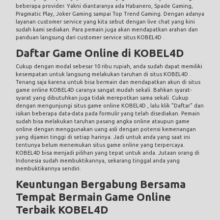
beberapa provider. Yakni diantaranya ada Habanero, Spade Gaming,
Pragmatic Play, Joker Gaming sampai Top Trend Gaming. Dengan adanya
layanan customer service yang kita sebut dengan live chat yang kini
sudah kami sediakan. Para pemain juga akan mendapatkan arahan dan
panduan langsung dari customer service situs KOBEL4D .
Daftar Game Online di KOBEL4D
Cukup dengan modal sebesar 10 ribu rupiah, anda sudah dapat memiliki
kesempatan untuk langsung melakukan taruhan di situs KOBEL4D .
Tenang saja karena untuk bisa bermain dan mendapatkan akun di situs
game online KOBEL4D caranya sangat mudah sekali. Bahkan syarat-
syarat yang dibutuhkan juga tidak merepotkan sama sekali. Cukup
dengan mengunjungi situs game online
KOBEL4D
, lalu klik "Daftar" dan
isikan beberapa data-data pada formulir yang telah disediakan. Pemain
sudah bisa melakukan taruhan pasang angka online ataupun game
online dengan menggunakan uang asli dengan potensi kemenangan
yang dijamin tinggi di setiap harinya. Jadi untuk anda yang saat ini
tentunya belum menemukan situs game online yang terpercaya.
KOBEL4D bisa menjadi pilihan yang tepat untuk anda. Jutaan orang di
Indonesia sudah membuktikannya, sekarang tinggal anda yang
membuktikannya sendiri.
Keuntungan Bergabung Bersama
Tempat Bermain Game Online
Terbaik KOBEL4D