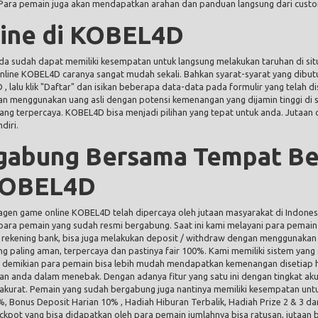
n. Para pemain juga akan mendapatkan arahan dan panduan langsung dari custo
line di KOBEL4D
da sudah dapat memiliki kesempatan untuk langsung melakukan taruhan di sit
line KOBEL4D caranya sangat mudah sekali. Bahkan syarat-syarat yang dibut
D
, lalu klik "Daftar" dan isikan beberapa data-data pada formulir yang telah
 menggunakan uang asli dengan potensi kemenangan yang dijamin tinggi di set
ng terpercaya. KOBEL4D bisa menjadi pilihan yang tepat untuk anda. Jutaan
diri.
gabung Bersama Tempat B
 KOBEL4D
gen game online KOBEL4D telah dipercaya oleh jutaan masyarakat di Indonesia
para pemain yang sudah resmi bergabung. Saat ini kami melayani para pemain y
i rekening bank, bisa juga melakukan deposit / withdraw dengan menggunakan 
 paling aman, terpercaya dan pastinya fair 100%. Kami memiliki sistem yang
emikian para pemain bisa lebih mudah mendapatkan kemenangan disetiap ha
n anda dalam menebak. Dengan adanya fitur yang satu ini dengan tingkat ak
 akurat. Pemain yang sudah bergabung juga nantinya memiliki kesempatan 
 Bonus Deposit Harian 10% , Hadiah Hiburan Terbalik, Hadiah Prize 2 & 3 da
ackpot yang bisa didapatkan oleh para pemain jumlahnya bisa ratusan, jutaan