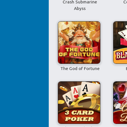
Crash Submarine
C
Abyss
The God of Fortune