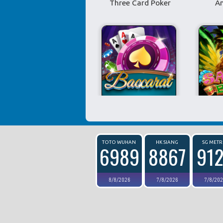
Three Card Poker
A
Baccarat
Sa
TOTO WUHAN
HK SIANG
SG MET
6989
8867
91
8/8/2026
7/8/2026
7/8/20