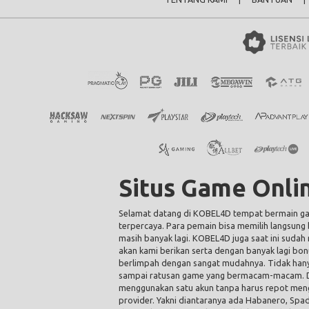
Situs Game Onlin
Selamat datang di
KOBEL4D
tempat bermain gam
terpercaya. Para pemain bisa memilih langsung 
masih banyak lagi.
KOBEL4D
juga saat ini suda
akan kami berikan serta dengan banyak lagi b
berlimpah dengan sangat mudahnya. Tidak hany
sampai ratusan game yang bermacam-macam. D
menggunakan satu akun tanpa harus repot meng
provider. Yakni diantaranya ada Habanero, Spa