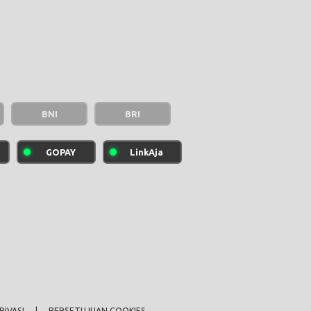
BNI
BRI
GOPAY
LinkAja
RIVASI
|
PERSETUJUAN COOKIES