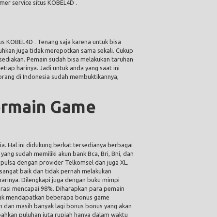
mer service situs KOBEL4D .
us KOBEL4D . Tenang saja karena untuk bisa
uhkan juga tidak merepotkan sama sekali. Cukup
 disediakan. Pemain sudah bisa melakukan taruhan
iap harinya. Jadi untuk anda yang saat ini
 orang di Indonesia sudah membuktikannya,
ermain Game
. Hal ini didukung berkat tersedianya berbagai
ang sudah memiliki akun bank Bca, Bri, Bni, dan
pulsa dengan provider Telkomsel dan juga XL.
 sangat baik dan tidak pernah melakukan
rinya. Dilengkapi juga dengan buku mimpi
urasi mencapai 98%. Diharapkan para pemain
untuk mendapatkan beberapa bonus game
n dan masih banyak lagi bonus bonus yang akan
 bahkan puluhan juta rupiah hanya dalam waktu