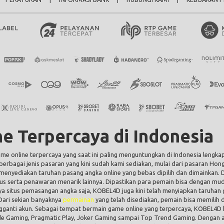
e Terpercaya di Indonesia
e online terpercaya yang saat ini paling menguntungkan di Indonesia lengk
berbagai jenis pasaran yang kini sudah kami sediakan, mulai dari pasaran Hon
h menyediakan taruhan pasang angka online yang bebas dipilih dan dimainkan. 
onus serta penawaran menarik lainnya. Dipastikan para pemain bisa dengan 
a situs pemasangan angka saja,
KOBEL4D
juga kini telah menyiapkan taruhan
ari sekian banyaknya
permainan
yang telah disediakan, pemain bisa memilih
ganti akun. Sebagai tempat bermain game online yang terpercaya, KOBEL4D k
de Gaming, Pragmatic Play, Joker Gaming sampai Top Trend Gaming. Dengan a