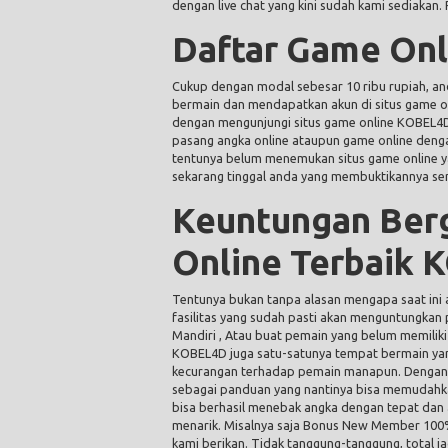
dengan live chat yang kini sudah kami sediaka
Daftar Game On
Cukup dengan modal sebesar 10 ribu rupiah, an
bermain dan mendapatkan akun di situs game on
dengan mengunjungi situs game online
KOBEL4
pasang angka online ataupun game online dengan
tentunya belum menemukan situs game online ya
sekarang tinggal anda yang membuktikannya sen
Keuntungan Ber
Online Terbaik
Tentunya bukan tanpa alasan mengapa saat ini a
fasilitas yang sudah pasti akan menguntungkan 
Mandiri , Atau buat pemain yang belum memilik
KOBEL4D juga satu-satunya tempat bermain yang
kecurangan terhadap pemain manapun. Dengan d
sebagai panduan yang nantinya bisa memudahka
bisa berhasil menebak angka dengan tepat dan
menarik. Misalnya saja Bonus New Member 100%,
kami berikan. Tidak tanggung-tanggung, total j