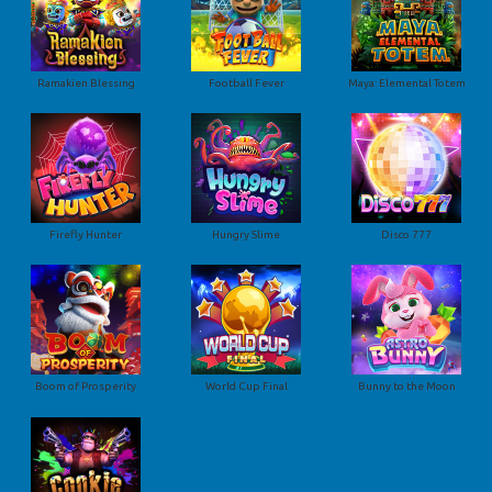
Ramakien Blessing
Football Fever
Maya: Elemental Totem
Firefly Hunter
Hungry Slime
Disco 777
Boom of Prosperity
World Cup Final
Bunny to the Moon