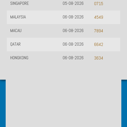
SINGAPORE
05-08-2026
0715
MALAYSIA
06-08-2026
4549
MACAU
06-08-2026
7894
QATAR
06-08-2026
6642
HONGKONG
06-08-2026
3634