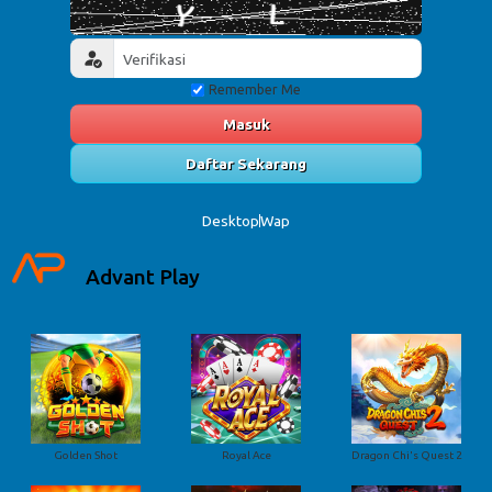
Remember Me
Masuk
Daftar Sekarang
Desktop
Wap
Advant Play
Golden Shot
Royal Ace
Dragon Chi's Quest 2