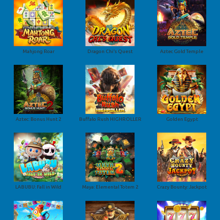
Mahjong Roar
Dragon Chi’s Quest
Aztec Gold Temple
Aztec: Bonus Hunt 2
Buffalo Rush HIGHROLLER
Golden Egypt
LABUBU: Fall in Wild
Maya: Elemental Totem 2
Crazy Bounty: Jackpot