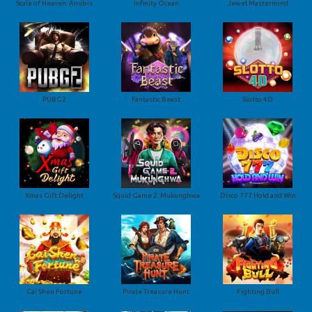
Scale of Heaven: Anubis
Infinity Ocean
Jewel Mastermind
PUBG2
Fantastic Beast
Slotto 4D
Xmas Gift Delight
Squid Game 2: Mukunghwa
Disco 777 Hold and Win
Cai Shen Fortune
Pirate Treasure Hunt
Fighting Bull