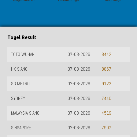
Togel Result
TOTO WUHAN
07-08-2026
8442
HK SIANG
07-08-2026
8867
SG METRO
07-08-2026
9123
SYDNEY
07-08-2026
7440
MALAYSIA SIANG
07-08-2026
4519
SINGAPORE
07-08-2026
7907