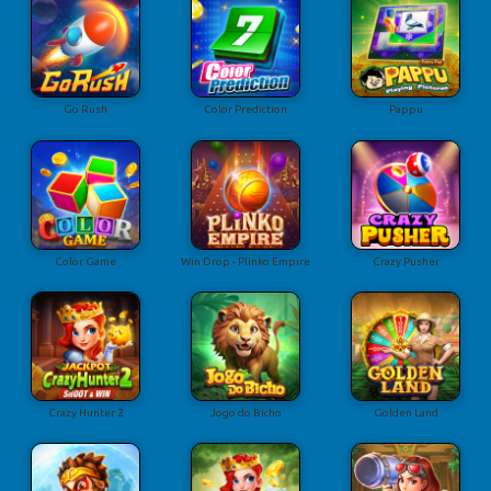
Go Rush
Color Prediction
Pappu
Color Game
Win Drop - Plinko Empire
Crazy Pusher
Crazy Hunter 2
Jogo do Bicho
Golden Land