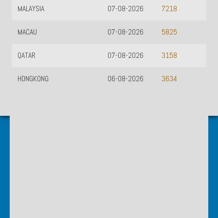
MALAYSIA
07-08-2026
7218
MACAU
07-08-2026
5825
QATAR
07-08-2026
3158
HONGKONG
06-08-2026
3634