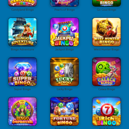
Candyland Bingo
Pearls of Bingo
Go Goal Bingo
Bingo Adventure
Jackpot Bingo
West Hunter Bingo
Super Bingo
Lucky Bingo
Calaca Bingo
Bingo Carnaval
Fortune Bingo
iRich Bingo