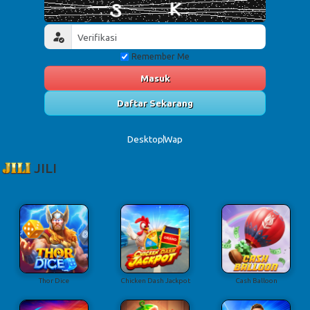
Remember Me
Masuk
Daftar Sekarang
Desktop
Wap
JILI
Thor Dice
Chicken Dash Jackpot
Cash Balloon