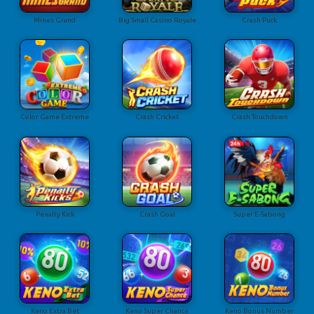
Mines Grand
Big Small Casino Royale
Crash Puck
Color Game Extreme
Crash Cricket
Crash Touchdown
Penalty Kick
Crash Goal
Super E-Sabong
Keno Extra Bet
Keno Super Chance
Keno Bonus Number