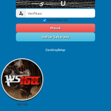
Remember Me
Masuk
Daftar Sekarang
Desktop
Wap
WS168