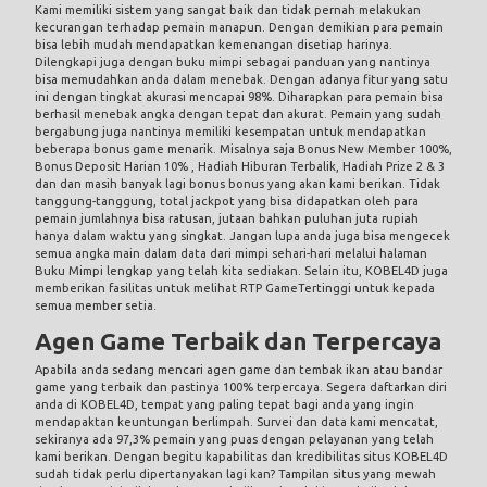
Kami memiliki sistem yang sangat baik dan tidak pernah melakukan
kecurangan terhadap pemain manapun. Dengan demikian para pemain
bisa lebih mudah mendapatkan kemenangan disetiap harinya.
Dilengkapi juga dengan buku mimpi sebagai panduan yang nantinya
bisa memudahkan anda dalam menebak. Dengan adanya fitur yang satu
ini dengan tingkat akurasi mencapai 98%. Diharapkan para pemain bisa
berhasil menebak angka dengan tepat dan akurat. Pemain yang sudah
bergabung juga nantinya memiliki kesempatan untuk mendapatkan
beberapa bonus game menarik. Misalnya saja Bonus New Member 100%,
Bonus Deposit Harian 10% , Hadiah Hiburan Terbalik, Hadiah Prize 2 & 3
dan dan masih banyak lagi bonus bonus yang akan kami berikan. Tidak
tanggung-tanggung, total jackpot yang bisa didapatkan oleh para
pemain jumlahnya bisa ratusan, jutaan bahkan puluhan juta rupiah
hanya dalam waktu yang singkat. Jangan lupa anda juga bisa mengecek
semua angka main dalam data dari mimpi sehari-hari melalui halaman
Buku Mimpi lengkap yang telah kita sediakan. Selain itu,
KOBEL4D
juga
memberikan fasilitas untuk melihat RTP GameTertinggi untuk kepada
semua member setia.
Agen Game Terbaik dan Terpercaya
Apabila anda sedang mencari agen game dan tembak ikan atau bandar
game yang terbaik dan pastinya 100% terpercaya. Segera daftarkan diri
anda di KOBEL4D, tempat yang paling tepat bagi anda yang ingin
mendapaktan keuntungan berlimpah. Survei dan data kami mencatat,
sekiranya ada 97,3% pemain yang puas dengan pelayanan yang telah
kami berikan. Dengan begitu kapabilitas dan kredibilitas situs KOBEL4D
sudah tidak perlu dipertanyakan lagi kan? Tampilan situs yang mewah