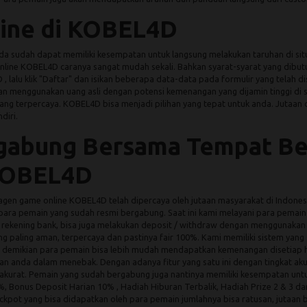
de Gaming, Pragmatic Play, Joker Gaming sampai Top Trend Gaming. Dengan a
n. Para pemain juga akan mendapatkan arahan dan panduan langsung dari custo
line di KOBEL4D
da sudah dapat memiliki kesempatan untuk langsung melakukan taruhan di sit
line KOBEL4D caranya sangat mudah sekali. Bahkan syarat-syarat yang dibut
D
, lalu klik "Daftar" dan isikan beberapa data-data pada formulir yang telah
 menggunakan uang asli dengan potensi kemenangan yang dijamin tinggi di set
ng terpercaya. KOBEL4D bisa menjadi pilihan yang tepat untuk anda. Jutaan
diri.
gabung Bersama Tempat B
 KOBEL4D
gen game online KOBEL4D telah dipercaya oleh jutaan masyarakat di Indonesia
para pemain yang sudah resmi bergabung. Saat ini kami melayani para pemain y
i rekening bank, bisa juga melakukan deposit / withdraw dengan menggunakan 
 paling aman, terpercaya dan pastinya fair 100%. Kami memiliki sistem yang
emikian para pemain bisa lebih mudah mendapatkan kemenangan disetiap ha
n anda dalam menebak. Dengan adanya fitur yang satu ini dengan tingkat ak
 akurat. Pemain yang sudah bergabung juga nantinya memiliki kesempatan 
 Bonus Deposit Harian 10% , Hadiah Hiburan Terbalik, Hadiah Prize 2 & 3 da