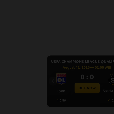
NS LEAGUE QUALIFIERS
UEFA CHAMPIONS LEAGUE QUALI
, 2026 — 01:15 WIB
August 11, 2026 — 22:59 WIB
0 : 0
0 : 0
Previous
BET NOW
BET NOW
Union
Mjallby
Bodo Glimt
Gil
-0.5
0.99
0.75
0.82
-0.7