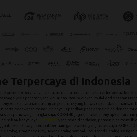
PERATURAN
|
INFORMASI BANK
|
HUBUNGI KAMI
|
KEBIJAKAN P
e Terpercaya di Indonesia
e online terpercaya yang saat ini paling menguntungkan di Indonesia lengk
berbagai jenis pasaran yang kini sudah kami sediakan, mulai dari pasaran Hon
h menyediakan taruhan pasang angka online yang bebas dipilih dan dimainkan. 
onus serta penawaran menarik lainnya. Dipastikan para pemain bisa dengan 
a situs pemasangan angka saja,
KOBEL4D
juga kini telah menyiapkan taruhan
ari sekian banyaknya
permainan
yang telah disediakan, pemain bisa memilih
ganti akun. Sebagai tempat bermain game online yang terpercaya, KOBEL4D k