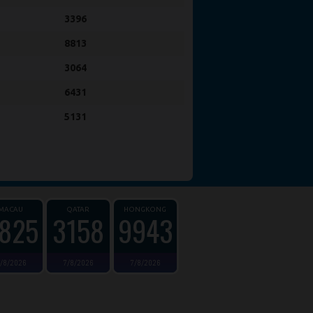
3396
8813
3064
6431
5131
MACAU
QATAR
HONGKONG
825
3158
9943
/8/2026
7/8/2026
7/8/2026