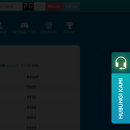
Masuk
Daftar
ADE
INTERACTIVE
PROMOSI
EVENT
WIB
, Result:
17:45 WIB
Result
7907
0715
9120
3052
5964