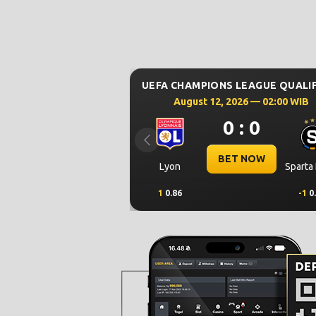
HAMPIONS LEAGUE QUALIFIERS
UEFA CHAMPIONS LEAGUE
gust 12, 2026 — 01:15 WIB
August 11, 2026 — 22
0 : 0
0 : 0
Previous
BET NOW
BET NOW
n
Mjallby
Bodo Glimt
va
3
-0.5
0.99
0.75
0.82