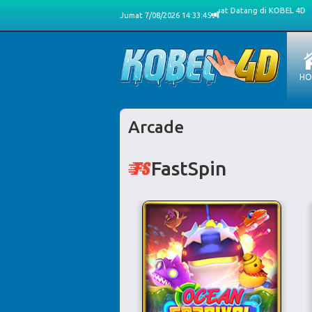
Selamat Datang di KOBEL 4D
Jumat 7/08/2026 14:33:45
HO
Arcade
FastSpin