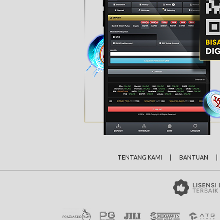
TENTANG KAMI
|
BANTUAN
|