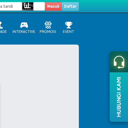
Masuk
Daftar
ADE
INTERACTIVE
PROMOSI
EVENT