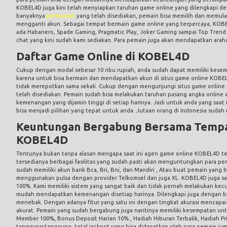
KOBEL4D
juga kini telah menyiapkan taruhan game online yang dilengkapi 
banyaknya
permainan
yang telah disediakan, pemain bisa memilih dan memul
mengganti akun. Sebagai tempat bermain game online yang terpercaya, KOBEL
ada Habanero, Spade Gaming, Pragmatic Play, Joker Gaming sampai Top Trend
chat yang kini sudah kami sediakan. Para pemain juga akan mendapatkan arah
Daftar Game Online di KOBEL4D
Cukup dengan modal sebesar 10 ribu rupiah, anda sudah dapat memiliki kese
karena untuk bisa bermain dan mendapatkan akun di situs game online KOBEL
tidak merepotkan sama sekali. Cukup dengan mengunjungi situs game online
telah disediakan. Pemain sudah bisa melakukan taruhan pasang angka onlin
kemenangan yang dijamin tinggi di setiap harinya. Jadi untuk anda yang sa
bisa menjadi pilihan yang tepat untuk anda. Jutaan orang di Indonesia suda
Keuntungan Bergabung Bersama Tempa
KOBEL4D
Tentunya bukan tanpa alasan mengapa saat ini agen game online KOBEL4D tela
tersedianya berbagai fasilitas yang sudah pasti akan menguntungkan para pe
sudah memiliki akun bank Bca, Bri, Bni, dan Mandiri , Atau buat pemain yang
menggunakan pulsa dengan provider Telkomsel dan juga XL. KOBEL4D juga sat
100%. Kami memiliki sistem yang sangat baik dan tidak pernah melakukan ke
mudah mendapatkan kemenangan disetiap harinya. Dilengkapi juga dengan 
menebak. Dengan adanya fitur yang satu ini dengan tingkat akurasi mencapa
akurat. Pemain yang sudah bergabung juga nantinya memiliki kesempatan u
Member 100%, Bonus Deposit Harian 10% , Hadiah Hiburan Terbalik, Hadiah Pri
tanggung-tanggung, total jackpot yang bisa didapatkan oleh para pemain jum