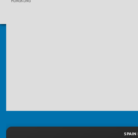
HONGKONG
SPAIN 