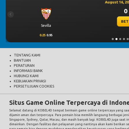
August 16, 20
0 
Previous
BET
Sevilla
0.25
0.95
TENTANG KAMI
BANTUAN
PERATURAN
INFORMASI BANK
HUBUNGI KAMI
KEBIJAKAN PRIVASI
PERSETUJUAN COOKIES
Situs Game Online Terpercaya di Indon
Selamat datang di
KOBEL4D
tempat bermain game online terpercaya yang saa
dijamin aman dan terpercaya. Para pemain bisa memilih langsung berbagai jeni
Singapore, Sydney, Qatar, Macau, dan masih banyak lagi.
KOBEL4D
juga saat 
dimainkan. Dengan fasilitas dan pelayanan yang nantinya akan kami berikan s
para pemain bisa dengan mudahnya mendapatkan keuntungan yang berlimpah