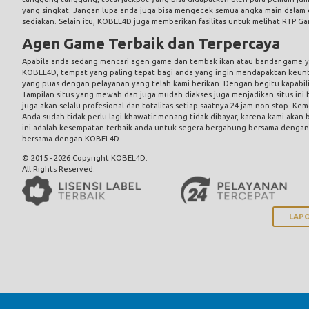
yang singkat. Jangan lupa anda juga bisa mengecek semua angka main dalam da
sediakan. Selain itu,
KOBEL4D
juga memberikan fasilitas untuk melihat RTP 
Agen Game Terbaik dan Terpercaya
Apabila anda sedang mencari agen game dan tembak ikan atau bandar game yan
KOBEL4D, tempat yang paling tepat bagi anda yang ingin mendapaktan keuntu
yang puas dengan pelayanan yang telah kami berikan. Dengan begitu kapabilit
Tampilan situs yang mewah dan juga mudah diakses juga menjadikan situs in
juga akan selalu profesional dan totalitas setiap saatnya 24 jam non stop. K
Anda sudah tidak perlu lagi khawatir menang tidak dibayar, karena kami aka
ini adalah kesempatan terbaik anda untuk segera bergabung bersama dengan
bersama dengan
KOBEL4D
.
© 2015 - 2026 Copyright KOBEL4D.
All Rights Reserved.
LAPO