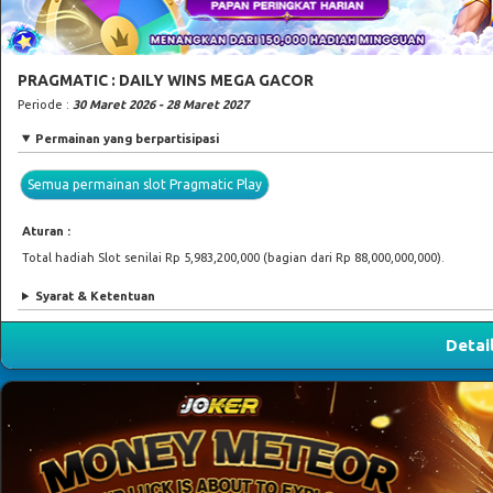
PRAGMATIC : DAILY WINS MEGA GACOR
Periode :
30 Maret 2026 - 28 Maret 2027
Permainan yang berpartisipasi
Semua permainan slot Pragmatic Play
Aturan :
Total hadiah Slot senilai Rp 5,983,200,000 (bagian dari Rp 88,000,000,000).
Syarat & Ketentuan
Detai