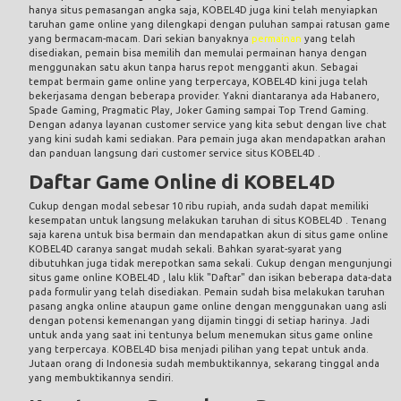
hanya situs pemasangan angka saja,
KOBEL4D
juga kini telah menyiapkan
taruhan game online yang dilengkapi dengan puluhan sampai ratusan game
yang bermacam-macam. Dari sekian banyaknya
permainan
yang telah
disediakan, pemain bisa memilih dan memulai permainan hanya dengan
menggunakan satu akun tanpa harus repot mengganti akun. Sebagai
tempat bermain game online yang terpercaya, KOBEL4D kini juga telah
bekerjasama dengan beberapa provider. Yakni diantaranya ada Habanero,
Spade Gaming, Pragmatic Play, Joker Gaming sampai Top Trend Gaming.
Dengan adanya layanan customer service yang kita sebut dengan live chat
yang kini sudah kami sediakan. Para pemain juga akan mendapatkan arahan
dan panduan langsung dari customer service situs KOBEL4D .
Daftar Game Online di KOBEL4D
Cukup dengan modal sebesar 10 ribu rupiah, anda sudah dapat memiliki
kesempatan untuk langsung melakukan taruhan di situs KOBEL4D . Tenang
saja karena untuk bisa bermain dan mendapatkan akun di situs game online
KOBEL4D caranya sangat mudah sekali. Bahkan syarat-syarat yang
dibutuhkan juga tidak merepotkan sama sekali. Cukup dengan mengunjungi
situs game online
KOBEL4D
, lalu klik "Daftar" dan isikan beberapa data-data
pada formulir yang telah disediakan. Pemain sudah bisa melakukan taruhan
pasang angka online ataupun game online dengan menggunakan uang asli
dengan potensi kemenangan yang dijamin tinggi di setiap harinya. Jadi
untuk anda yang saat ini tentunya belum menemukan situs game online
yang terpercaya. KOBEL4D bisa menjadi pilihan yang tepat untuk anda.
Jutaan orang di Indonesia sudah membuktikannya, sekarang tinggal anda
yang membuktikannya sendiri.