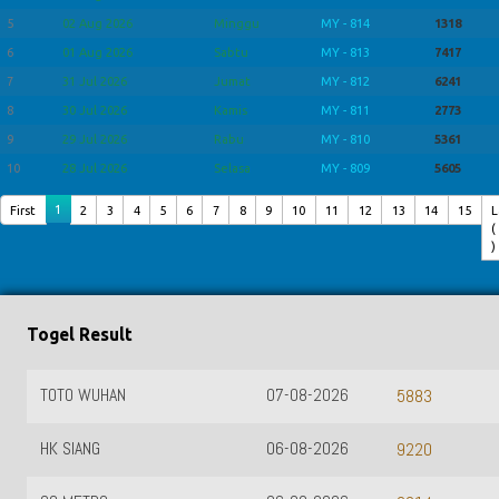
5
02 Aug 2026
Minggu
MY - 814
1318
6
01 Aug 2026
Sabtu
MY - 813
7417
7
31 Jul 2026
Jumat
MY - 812
6241
8
30 Jul 2026
Kamis
MY - 811
2773
9
29 Jul 2026
Rabu
MY - 810
5361
10
28 Jul 2026
Selasa
MY - 809
5605
1
First
2
3
4
5
6
7
8
9
10
11
12
13
14
15
L
(
)
Togel Result
TOTO WUHAN
07-08-2026
5883
HK SIANG
06-08-2026
9220