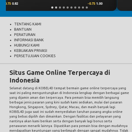
1
0.86
-1
0.96
TENTANG KAMI
BANTUAN
PERATURAN
INFORMASI BANK
HUBUNGI KAMI
KEBIJAKAN PRIVASI
PERSETUJUAN COOKIES
Situs Game Online Terpercaya di
Indonesia
Selamat datang di
KOBEL4D
tempat bermain game online terpercaya yang
saat ini paling menguntungkan di Indonesia lengkap dengan berbagai game
yang dijamin aman dan terpercaya. Para pemain bisa memilih langsung
berbagai jenis pasaran yang kini sudah kami sediakan, mulai dari pasaran
Hongkong, Singapore, Sydney, Qatar, Macau, dan masih banyak lagi.
KOBEL4D
juga saat ini sudah menyediakan taruhan pasang angka online
yang bebas dipilih dan dimainkan. Dengan fasilitas dan pelayanan yang
nantinya akan kami berikan serta dengan banyak lagi bonus serta
penawaran menarik lainnya. Dipastikan para pemain bisa dengan mudahnya
mendapatkan keuntungan yang berlimpah dengan sangat mudahnya. Tidak