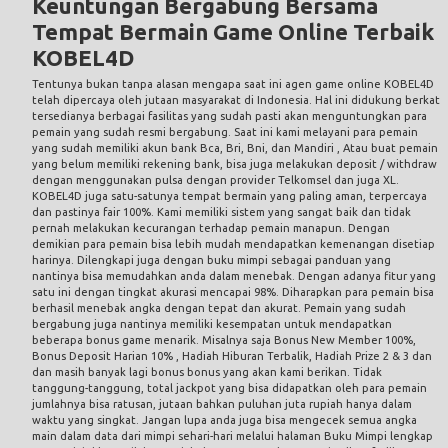
Keuntungan Bergabung Bersama
Tempat Bermain Game Online Terbaik
KOBEL4D
Tentunya bukan tanpa alasan mengapa saat ini agen game online KOBEL4D
telah dipercaya oleh jutaan masyarakat di Indonesia. Hal ini didukung berkat
tersedianya berbagai fasilitas yang sudah pasti akan menguntungkan para
pemain yang sudah resmi bergabung. Saat ini kami melayani para pemain
yang sudah memiliki akun bank Bca, Bri, Bni, dan Mandiri , Atau buat pemain
yang belum memiliki rekening bank, bisa juga melakukan deposit / withdraw
dengan menggunakan pulsa dengan provider Telkomsel dan juga XL.
KOBEL4D juga satu-satunya tempat bermain yang paling aman, terpercaya
dan pastinya fair 100%. Kami memiliki sistem yang sangat baik dan tidak
pernah melakukan kecurangan terhadap pemain manapun. Dengan
demikian para pemain bisa lebih mudah mendapatkan kemenangan disetiap
harinya. Dilengkapi juga dengan buku mimpi sebagai panduan yang
nantinya bisa memudahkan anda dalam menebak. Dengan adanya fitur yang
satu ini dengan tingkat akurasi mencapai 98%. Diharapkan para pemain bisa
berhasil menebak angka dengan tepat dan akurat. Pemain yang sudah
bergabung juga nantinya memiliki kesempatan untuk mendapatkan
beberapa bonus game menarik. Misalnya saja Bonus New Member 100%,
Bonus Deposit Harian 10% , Hadiah Hiburan Terbalik, Hadiah Prize 2 & 3 dan
dan masih banyak lagi bonus bonus yang akan kami berikan. Tidak
tanggung-tanggung, total jackpot yang bisa didapatkan oleh para pemain
jumlahnya bisa ratusan, jutaan bahkan puluhan juta rupiah hanya dalam
waktu yang singkat. Jangan lupa anda juga bisa mengecek semua angka
main dalam data dari mimpi sehari-hari melalui halaman Buku Mimpi lengkap