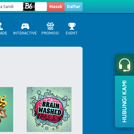
Masuk
Daftar
ADE
INTERACTIVE
PROMOSI
EVENT