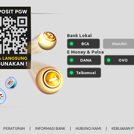
Bank Lokal
BCA
Mandiri
E Money & Pulsa
DANA
OVO
Telkomsel