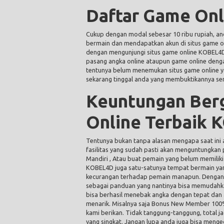
dengan live chat yang kini sudah kami sediaka
Daftar Game On
Cukup dengan modal sebesar 10 ribu rupiah, an
bermain dan mendapatkan akun di situs game on
dengan mengunjungi situs game online
KOBEL4
pasang angka online ataupun game online dengan
tentunya belum menemukan situs game online ya
sekarang tinggal anda yang membuktikannya sen
Keuntungan Ber
Online Terbaik
Tentunya bukan tanpa alasan mengapa saat ini a
fasilitas yang sudah pasti akan menguntungkan 
Mandiri , Atau buat pemain yang belum memilik
KOBEL4D juga satu-satunya tempat bermain yang
kecurangan terhadap pemain manapun. Dengan d
sebagai panduan yang nantinya bisa memudahka
bisa berhasil menebak angka dengan tepat dan
menarik. Misalnya saja Bonus New Member 100%,
kami berikan. Tidak tanggung-tanggung, total j