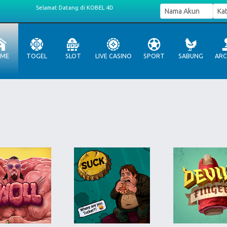
Selamat Datang di KOBEL 4D
ME
TOGEL
SLOT
LIVE CASINO
SPORT
SABUNG
ARC