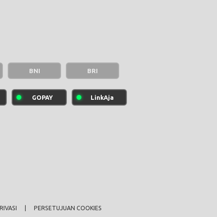
BNI
BRI
GOPAY
LinkAja