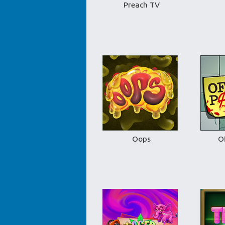
Preach TV
Oops
O