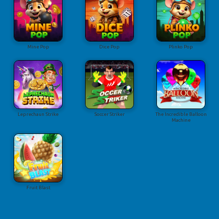
Mine Pop
Dice Pop
Plinko Pop
Leprechaun Strike
Soccer Striker
The Incredible Balloon
Machine
Fruit Blast