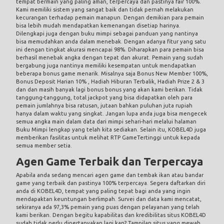
tempat bermain yang paling aman, terpercaya dan pastinya fair 100%.
Kami memiliki sistem yang sangat baik dan tidak pernah melakukan
kecurangan terhadap pemain manapun. Dengan demikian para pemain
bisa lebih mudah mendapatkan kemenangan disetiap harinya.
Dilengkapi juga dengan buku mimpi sebagai panduan yang nantinya
bisa memudahkan anda dalam menebak. Dengan adanya fitur yang satu
ini dengan tingkat akurasi mencapai 98%. Diharapkan para pemain bisa
berhasil menebak angka dengan tepat dan akurat. Pemain yang sudah
bergabung juga nantinya memiliki kesempatan untuk mendapatkan
beberapa bonus game menarik. Misalnya saja Bonus New Member 100%,
Bonus Deposit Harian 10% , Hadiah Hiburan Terbalik, Hadiah Prize 2 & 3
dan dan masih banyak lagi bonus bonus yang akan kami berikan. Tidak
tanggung-tanggung, total jackpot yang bisa didapatkan oleh para
pemain jumlahnya bisa ratusan, jutaan bahkan puluhan juta rupiah
hanya dalam waktu yang singkat. Jangan lupa anda juga bisa mengecek
semua angka main dalam data dari mimpi sehari-hari melalui halaman
Buku Mimpi lengkap yang telah kita sediakan. Selain itu,
KOBEL4D
juga
memberikan fasilitas untuk melihat RTP GameTertinggi untuk kepada
semua member setia.
Agen Game Terbaik dan Terpercaya
Apabila anda sedang mencari agen game dan tembak ikan atau bandar
game yang terbaik dan pastinya 100% terpercaya. Segera daftarkan diri
anda di KOBEL4D, tempat yang paling tepat bagi anda yang ingin
mendapaktan keuntungan berlimpah. Survei dan data kami mencatat,
sekiranya ada 97,3% pemain yang puas dengan pelayanan yang telah
kami berikan. Dengan begitu kapabilitas dan kredibilitas situs KOBEL4D
sudah tidak perlu dipertanyakan lagi kan? Tampilan situs yang mewah