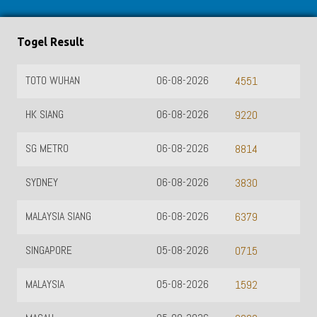
Togel Result
TOTO WUHAN
06-08-2026
4551
HK SIANG
06-08-2026
9220
SG METRO
06-08-2026
8814
SYDNEY
06-08-2026
3830
MALAYSIA SIANG
06-08-2026
6379
SINGAPORE
05-08-2026
0715
MALAYSIA
05-08-2026
1592