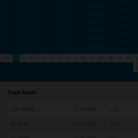
5
02 Aug 2026
Minggu
MY - 814
1318
6
01 Aug 2026
Sabtu
MY - 813
7417
7
31 Jul 2026
Jumat
MY - 812
6241
8
30 Jul 2026
Kamis
MY - 811
2773
9
29 Jul 2026
Rabu
MY - 810
5361
10
28 Jul 2026
Selasa
MY - 809
5605
1
First
2
3
4
5
6
7
8
9
10
11
12
13
14
15
L
(
)
Togel Result
TOTO WUHAN
07-08-2026
5357
HK SIANG
07-08-2026
8867