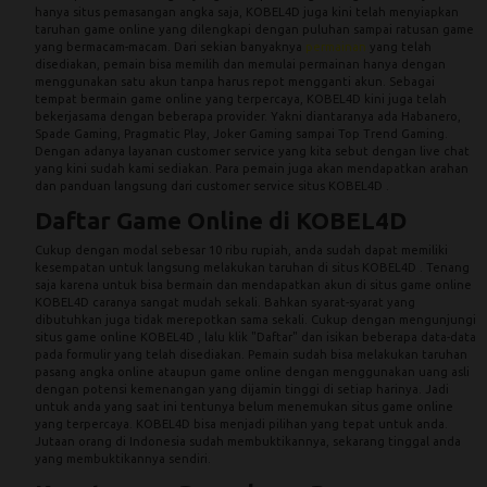
hanya situs pemasangan angka saja,
KOBEL4D
juga kini telah menyiapkan
taruhan game online yang dilengkapi dengan puluhan sampai ratusan game
yang bermacam-macam. Dari sekian banyaknya
permainan
yang telah
disediakan, pemain bisa memilih dan memulai permainan hanya dengan
menggunakan satu akun tanpa harus repot mengganti akun. Sebagai
tempat bermain game online yang terpercaya, KOBEL4D kini juga telah
bekerjasama dengan beberapa provider. Yakni diantaranya ada Habanero,
Spade Gaming, Pragmatic Play, Joker Gaming sampai Top Trend Gaming.
Dengan adanya layanan customer service yang kita sebut dengan live chat
yang kini sudah kami sediakan. Para pemain juga akan mendapatkan arahan
dan panduan langsung dari customer service situs KOBEL4D .
Daftar Game Online di KOBEL4D
Cukup dengan modal sebesar 10 ribu rupiah, anda sudah dapat memiliki
kesempatan untuk langsung melakukan taruhan di situs KOBEL4D . Tenang
saja karena untuk bisa bermain dan mendapatkan akun di situs game online
KOBEL4D caranya sangat mudah sekali. Bahkan syarat-syarat yang
dibutuhkan juga tidak merepotkan sama sekali. Cukup dengan mengunjungi
situs game online
KOBEL4D
, lalu klik "Daftar" dan isikan beberapa data-data
pada formulir yang telah disediakan. Pemain sudah bisa melakukan taruhan
pasang angka online ataupun game online dengan menggunakan uang asli
dengan potensi kemenangan yang dijamin tinggi di setiap harinya. Jadi
untuk anda yang saat ini tentunya belum menemukan situs game online
yang terpercaya. KOBEL4D bisa menjadi pilihan yang tepat untuk anda.
Jutaan orang di Indonesia sudah membuktikannya, sekarang tinggal anda
yang membuktikannya sendiri.