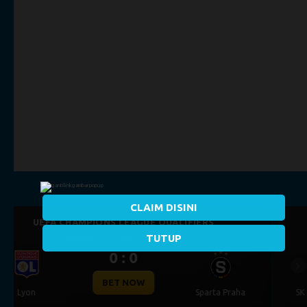
CLAIM DISINI
UEFA CHAMPIONS LEAGUE QUALIFIERS
August 12, 2026 — 01:30 WIB
TUTUP
0 : 0
Previous
Ne
BET NOW
SK Sturm Graz
Fenerbahce