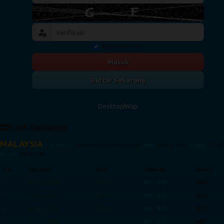
Remember Me
Masuk
Daftar Sekarang
Desktop
Wap
Hasil Keluaran
MALAYSIA
Website:
www.malaysialottery.net
, Hari:
Setiap Hari
, Tutup:
18:30
Result:
19:00 WIB
No
Tanggal
Hari
Pasaran
Result
1
06 Aug 2026
Kamis
MY - 818
4549
2
05 Aug 2026
Rabu
MY - 817
1592
3
04 Aug 2026
Selasa
MY - 816
3744
4
03 Aug 2026
Senin
MY - 815
4697