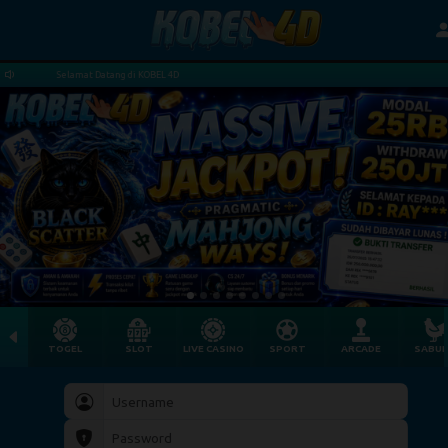
Selamat Datang di KOBEL 4D
TOGEL
SLOT
LIVE CASINO
SPORT
ARCADE
SABU