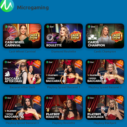
Microgaming
Cash Wheel Carnival
Diamond Roulette
Cards Champion
Baccarat After Dark
Playboy Speed Baccarat 1
Playboy Speed Baccarat 2
Playboy Speed Baccarat 3
Playboy Roulette
Playboy Blackjack