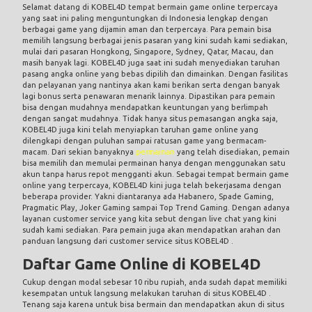
Selamat datang di
KOBEL4D
tempat bermain game online terpercaya
yang saat ini paling menguntungkan di Indonesia lengkap dengan
berbagai game yang dijamin aman dan terpercaya. Para pemain bisa
memilih langsung berbagai jenis pasaran yang kini sudah kami sediakan,
mulai dari pasaran Hongkong, Singapore, Sydney, Qatar, Macau, dan
masih banyak lagi.
KOBEL4D
juga saat ini sudah menyediakan taruhan
pasang angka online yang bebas dipilih dan dimainkan. Dengan fasilitas
dan pelayanan yang nantinya akan kami berikan serta dengan banyak
lagi bonus serta penawaran menarik lainnya. Dipastikan para pemain
bisa dengan mudahnya mendapatkan keuntungan yang berlimpah
dengan sangat mudahnya. Tidak hanya situs pemasangan angka saja,
KOBEL4D
juga kini telah menyiapkan taruhan game online yang
dilengkapi dengan puluhan sampai ratusan game yang bermacam-
macam. Dari sekian banyaknya
permainan
yang telah disediakan, pemain
bisa memilih dan memulai permainan hanya dengan menggunakan satu
akun tanpa harus repot mengganti akun. Sebagai tempat bermain game
online yang terpercaya, KOBEL4D kini juga telah bekerjasama dengan
beberapa provider. Yakni diantaranya ada Habanero, Spade Gaming,
Pragmatic Play, Joker Gaming sampai Top Trend Gaming. Dengan adanya
layanan customer service yang kita sebut dengan live chat yang kini
sudah kami sediakan. Para pemain juga akan mendapatkan arahan dan
panduan langsung dari customer service situs KOBEL4D .
Daftar Game Online di KOBEL4D
Cukup dengan modal sebesar 10 ribu rupiah, anda sudah dapat memiliki
kesempatan untuk langsung melakukan taruhan di situs KOBEL4D .
Tenang saja karena untuk bisa bermain dan mendapatkan akun di situs