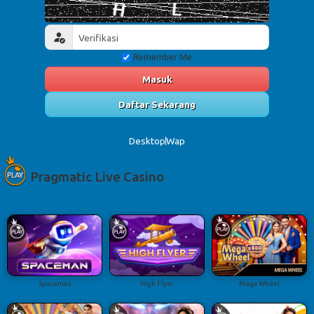
Remember Me
Masuk
Daftar Sekarang
Desktop
Wap
Pragmatic Live Casino
Spaceman
High Flyer
Mega Wheel