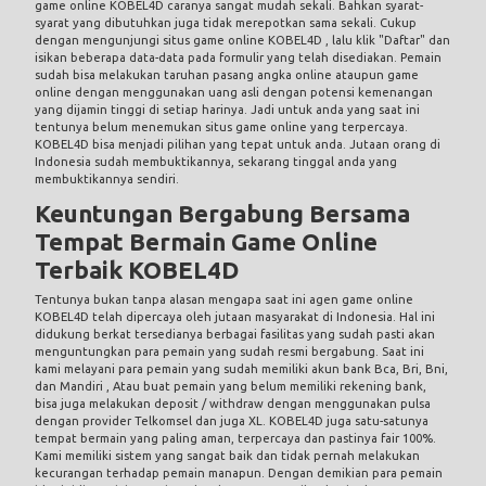
game online KOBEL4D caranya sangat mudah sekali. Bahkan syarat-
syarat yang dibutuhkan juga tidak merepotkan sama sekali. Cukup
dengan mengunjungi situs game online
KOBEL4D
, lalu klik "Daftar" dan
isikan beberapa data-data pada formulir yang telah disediakan. Pemain
sudah bisa melakukan taruhan pasang angka online ataupun game
online dengan menggunakan uang asli dengan potensi kemenangan
yang dijamin tinggi di setiap harinya. Jadi untuk anda yang saat ini
tentunya belum menemukan situs game online yang terpercaya.
KOBEL4D bisa menjadi pilihan yang tepat untuk anda. Jutaan orang di
Indonesia sudah membuktikannya, sekarang tinggal anda yang
membuktikannya sendiri.
Keuntungan Bergabung Bersama
Tempat Bermain Game Online
Terbaik KOBEL4D
Tentunya bukan tanpa alasan mengapa saat ini agen game online
KOBEL4D telah dipercaya oleh jutaan masyarakat di Indonesia. Hal ini
didukung berkat tersedianya berbagai fasilitas yang sudah pasti akan
menguntungkan para pemain yang sudah resmi bergabung. Saat ini
kami melayani para pemain yang sudah memiliki akun bank Bca, Bri, Bni,
dan Mandiri , Atau buat pemain yang belum memiliki rekening bank,
bisa juga melakukan deposit / withdraw dengan menggunakan pulsa
dengan provider Telkomsel dan juga XL. KOBEL4D juga satu-satunya
tempat bermain yang paling aman, terpercaya dan pastinya fair 100%.
Kami memiliki sistem yang sangat baik dan tidak pernah melakukan
kecurangan terhadap pemain manapun. Dengan demikian para pemain