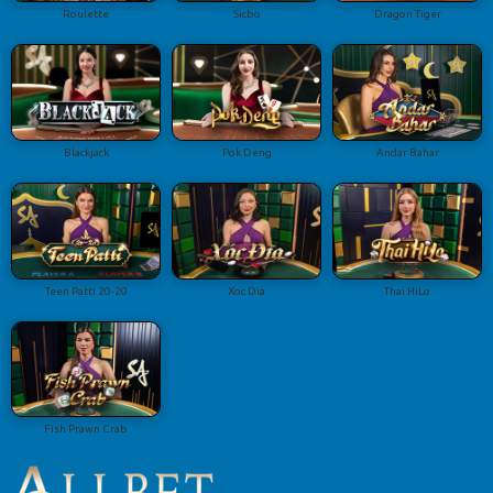
Roulette
Sicbo
Dragon Tiger
Blackjack
Pok Deng
Andar Bahar
Teen Patti 20-20
Xoc Dia
Thai HiLo
Fish Prawn Crab