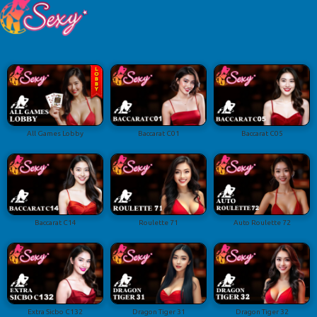
All Games Lobby
Baccarat C01
Baccarat C05
Baccarat C14
Roulette 71
Auto Roulette 72
Extra Sicbo C132
Dragon Tiger 31
Dragon Tiger 32