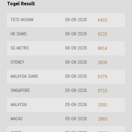
Togel Result
TOTO WUHAN
06-08-2026
6403
HK SIANG
06-08-2026
9220
SG METRO
06-08-2026
8814
SYDNEY
06-08-2026
3830
MALAYSIA SIANG
06-08-2026
6379
SINGAPORE
05-08-2026
0715
MALAYSIA
05-08-2026
1592
MACAU
05-08-2026
2883