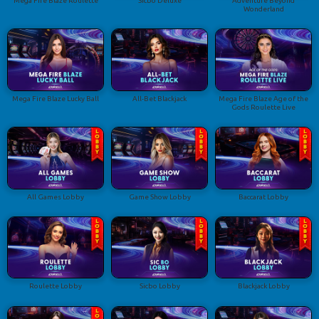
Mega Fire Blaze Roulette
Sicbo Deluxe
Adventure Beyond
Wonderland
Mega Fire Blaze Lucky Ball
All-Bet Blackjack
Mega Fire Blaze Age of the
Gods Roulette Live
All Games Lobby
Game Show Lobby
Baccarat Lobby
Roulette Lobby
Sicbo Lobby
Blackjack Lobby