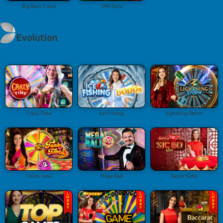
Big Bass Crash
24D Spin
Evolution
Crazy Time
Ice Fishing
Lightning Storm
Funky Time
Mega Ball
Super Sicbo