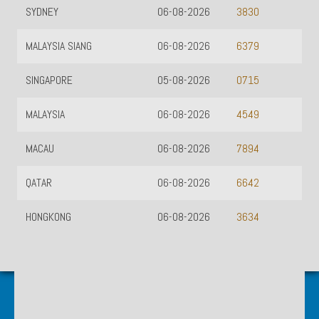
SYDNEY
06-08-2026
3830
MALAYSIA SIANG
06-08-2026
6379
SINGAPORE
05-08-2026
0715
MALAYSIA
06-08-2026
4549
MACAU
06-08-2026
7894
QATAR
06-08-2026
6642
HONGKONG
06-08-2026
3634