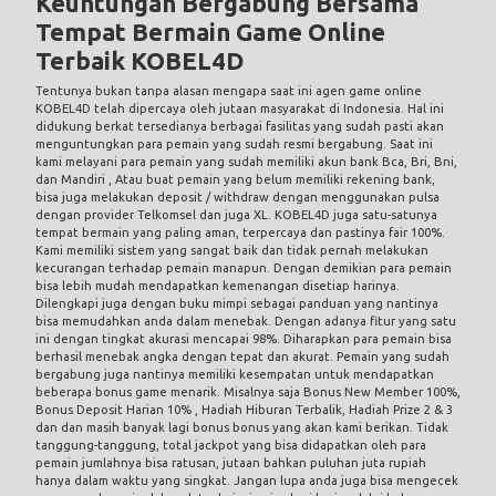
Keuntungan Bergabung Bersama
Tempat Bermain Game Online
Terbaik KOBEL4D
Tentunya bukan tanpa alasan mengapa saat ini agen game online
KOBEL4D telah dipercaya oleh jutaan masyarakat di Indonesia. Hal ini
didukung berkat tersedianya berbagai fasilitas yang sudah pasti akan
menguntungkan para pemain yang sudah resmi bergabung. Saat ini
kami melayani para pemain yang sudah memiliki akun bank Bca, Bri, Bni,
dan Mandiri , Atau buat pemain yang belum memiliki rekening bank,
bisa juga melakukan deposit / withdraw dengan menggunakan pulsa
dengan provider Telkomsel dan juga XL. KOBEL4D juga satu-satunya
tempat bermain yang paling aman, terpercaya dan pastinya fair 100%.
Kami memiliki sistem yang sangat baik dan tidak pernah melakukan
kecurangan terhadap pemain manapun. Dengan demikian para pemain
bisa lebih mudah mendapatkan kemenangan disetiap harinya.
Dilengkapi juga dengan buku mimpi sebagai panduan yang nantinya
bisa memudahkan anda dalam menebak. Dengan adanya fitur yang satu
ini dengan tingkat akurasi mencapai 98%. Diharapkan para pemain bisa
berhasil menebak angka dengan tepat dan akurat. Pemain yang sudah
bergabung juga nantinya memiliki kesempatan untuk mendapatkan
beberapa bonus game menarik. Misalnya saja Bonus New Member 100%,
Bonus Deposit Harian 10% , Hadiah Hiburan Terbalik, Hadiah Prize 2 & 3
dan dan masih banyak lagi bonus bonus yang akan kami berikan. Tidak
tanggung-tanggung, total jackpot yang bisa didapatkan oleh para
pemain jumlahnya bisa ratusan, jutaan bahkan puluhan juta rupiah
hanya dalam waktu yang singkat. Jangan lupa anda juga bisa mengecek