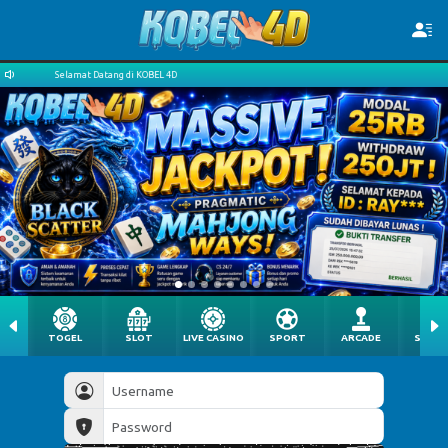
elamat Datang di KOBEL 4D
Selamat Datang di KOBEL 4D
TOGEL
SLOT
LIVE CASINO
SPORT
ARCADE
SABU