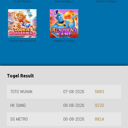
Sushi Master
Demon Slayer
Clover Cottage
Cookie Wonderland
Aladdin's Lamp
Togel Result
TOTO WUHAN
07-08-2026
5883
HK SIANG
06-08-2026
9220
SG METRO
06-08-2026
8814