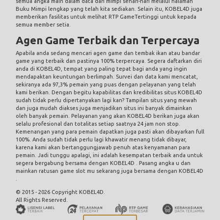
semua angka main dalam data dari mimpi sehari-hari melalui halaman
Buku Mimpi lengkap yang telah kita sediakan. Selain itu,
KOBEL4D
juga
memberikan fasilitas untuk melihat RTP GameTertinggi untuk kepada
semua member setia.
Agen Game Terbaik dan Terpercaya
Apabila anda sedang mencari agen game dan tembak ikan atau bandar
game yang terbaik dan pastinya 100% terpercaya. Segera daftarkan diri
anda di KOBEL4D, tempat yang paling tepat bagi anda yang ingin
mendapaktan keuntungan berlimpah. Survei dan data kami mencatat,
sekiranya ada 97,3% pemain yang puas dengan pelayanan yang telah
kami berikan. Dengan begitu kapabilitas dan kredibilitas situs KOBEL4D
sudah tidak perlu dipertanyakan lagi kan? Tampilan situs yang mewah
dan juga mudah diakses juga menjadikan situs ini banyak dimainkan
oleh banyak pemain. Pelayanan yang akan KOBEL4D berikan juga akan
selalu profesional dan totalitas setiap saatnya 24 jam non stop.
Kemenangan yang para pemain dapatkan juga pasti akan dibayarkan full
100%. Anda sudah tidak perlu lagi khawatir menang tidak dibayar,
karena kami akan bertanggungjawab penuh atas kenyamanan para
pemain. Jadi tunggu apalagi, ini adalah kesempatan terbaik anda untuk
segera bergabung bersama dengan KOBEL4D . Pasang angka u dan
mainkan ratusan game slot mu sekarang juga bersama dengan
KOBEL4D
.
© 2015 - 2026 Copyright KOBEL4D.
All Rights Reserved.