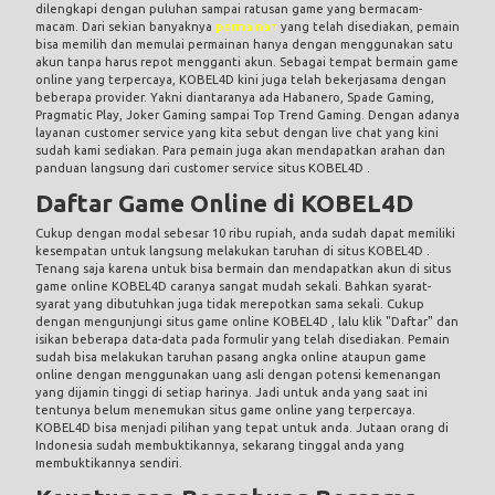
dilengkapi dengan puluhan sampai ratusan game yang bermacam-
macam. Dari sekian banyaknya
permainan
yang telah disediakan, pemain
bisa memilih dan memulai permainan hanya dengan menggunakan satu
akun tanpa harus repot mengganti akun. Sebagai tempat bermain game
online yang terpercaya, KOBEL4D kini juga telah bekerjasama dengan
beberapa provider. Yakni diantaranya ada Habanero, Spade Gaming,
Pragmatic Play, Joker Gaming sampai Top Trend Gaming. Dengan adanya
layanan customer service yang kita sebut dengan live chat yang kini
sudah kami sediakan. Para pemain juga akan mendapatkan arahan dan
panduan langsung dari customer service situs KOBEL4D .
Daftar Game Online di KOBEL4D
Cukup dengan modal sebesar 10 ribu rupiah, anda sudah dapat memiliki
kesempatan untuk langsung melakukan taruhan di situs KOBEL4D .
Tenang saja karena untuk bisa bermain dan mendapatkan akun di situs
game online KOBEL4D caranya sangat mudah sekali. Bahkan syarat-
syarat yang dibutuhkan juga tidak merepotkan sama sekali. Cukup
dengan mengunjungi situs game online
KOBEL4D
, lalu klik "Daftar" dan
isikan beberapa data-data pada formulir yang telah disediakan. Pemain
sudah bisa melakukan taruhan pasang angka online ataupun game
online dengan menggunakan uang asli dengan potensi kemenangan
yang dijamin tinggi di setiap harinya. Jadi untuk anda yang saat ini
tentunya belum menemukan situs game online yang terpercaya.
KOBEL4D bisa menjadi pilihan yang tepat untuk anda. Jutaan orang di
Indonesia sudah membuktikannya, sekarang tinggal anda yang
membuktikannya sendiri.