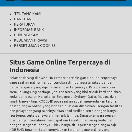
TENTANG KAMI
BANTUAN
PERATURAN
INFORMASI BANK
HUBUNGI KAMI
KEBIJAKAN PRIVASI
PERSETUJUAN COOKIES
Situs Game Online Terpercaya di
Indonesia
Selamat datang di
KOBEL4D
tempat bermain game online terpercaya
yang saat ini paling menguntungkan di Indonesia lengkap dengan
berbagai game yang dijamin aman dan terpercaya. Para pemain bisa
memilih langsung berbagai jenis pasaran yang kini sudah kami sediakan,
mulai dari pasaran Hongkong, Singapore, Sydney, Qatar, Macau, dan
masih banyak lagi.
KOBEL4D
juga saat ini sudah menyediakan taruhan
pasang angka online yang bebas dipilih dan dimainkan. Dengan fasilitas
dan pelayanan yang nantinya akan kami berikan serta dengan banyak
lagi bonus serta penawaran menarik lainnya. Dipastikan para pemain
bisa dengan mudahnya mendapatkan keuntungan yang berlimpah
dengan sangat mudahnya. Tidak hanya situs pemasangan angka saja,
KOBEL4D
juga kini telah menyiapkan taruhan game online yang