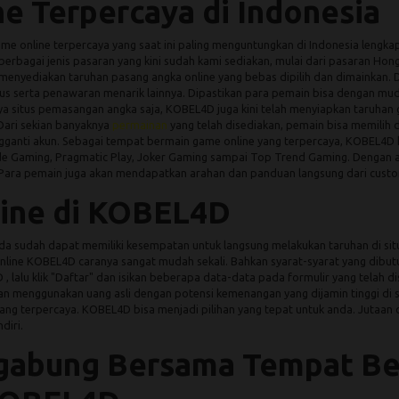
e Terpercaya di Indonesia
e online terpercaya yang saat ini paling menguntungkan di Indonesia lengk
berbagai jenis pasaran yang kini sudah kami sediakan, mulai dari pasaran Hon
h menyediakan taruhan pasang angka online yang bebas dipilih dan dimainkan. 
onus serta penawaran menarik lainnya. Dipastikan para pemain bisa dengan 
a situs pemasangan angka saja,
KOBEL4D
juga kini telah menyiapkan taruhan
ari sekian banyaknya
permainan
yang telah disediakan, pemain bisa memilih
ganti akun. Sebagai tempat bermain game online yang terpercaya, KOBEL4D k
de Gaming, Pragmatic Play, Joker Gaming sampai Top Trend Gaming. Dengan a
n. Para pemain juga akan mendapatkan arahan dan panduan langsung dari custo
line di KOBEL4D
da sudah dapat memiliki kesempatan untuk langsung melakukan taruhan di sit
line KOBEL4D caranya sangat mudah sekali. Bahkan syarat-syarat yang dibut
D
, lalu klik "Daftar" dan isikan beberapa data-data pada formulir yang telah
 menggunakan uang asli dengan potensi kemenangan yang dijamin tinggi di set
ng terpercaya. KOBEL4D bisa menjadi pilihan yang tepat untuk anda. Jutaan
diri.
gabung Bersama Tempat B