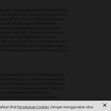
. Hal ini didukung berkat tersedianya berbagai
ang sudah memiliki akun bank Bca, Bri, Bni, dan
pulsa dengan provider Telkomsel dan juga XL.
 sangat baik dan tidak pernah melakukan
rinya. Dilengkapi juga dengan buku mimpi
urasi mencapai 98%. Diharapkan para pemain
untuk mendapatkan beberapa bonus game
n dan masih banyak lagi bonus bonus yang akan
 bahkan puluhan juta rupiah hanya dalam waktu
Mimpi lengkap yang telah kita sediakan. Selain
era daftarkan diri anda di KOBEL4D, tempat
97,3% pemain yang puas dengan pelayanan yang
pilan situs yang mewah dan juga mudah diakses
ional dan totalitas setiap saatnya 24 jam non
ang tidak dibayar, karena kami akan
×
gera bergabung bersama dengan KOBEL4D .
ahkan lihat
Persetujuan Cookies
. Dengan menggunakan situs