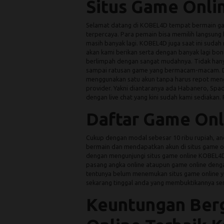
Situs Game Onlin
Selamat datang di
KOBEL4D
tempat bermain gam
terpercaya. Para pemain bisa memilih langsung 
masih banyak lagi.
KOBEL4D
juga saat ini suda
akan kami berikan serta dengan banyak lagi b
berlimpah dengan sangat mudahnya. Tidak hany
sampai ratusan game yang bermacam-macam. D
menggunakan satu akun tanpa harus repot meng
provider. Yakni diantaranya ada Habanero, Spa
dengan live chat yang kini sudah kami sediaka
Daftar Game On
Cukup dengan modal sebesar 10 ribu rupiah, an
bermain dan mendapatkan akun di situs game on
dengan mengunjungi situs game online
KOBEL4
pasang angka online ataupun game online dengan
tentunya belum menemukan situs game online ya
sekarang tinggal anda yang membuktikannya sen
Keuntungan Ber