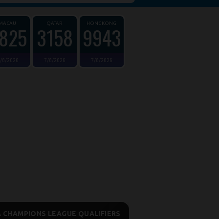
MACAU
QATAR
HONGKONG
825
3158
9943
/8/2026
7/8/2026
7/8/2026
E-FOOTBALL F24 INTERNATIONAL