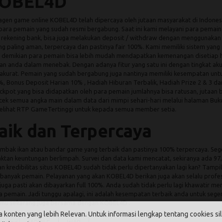
 KOBEL4D
gen game online KOBEL4D telah dipercaya oleh jutaan masyarakat di Indonesia
para pemain yang sudah resmi bergabung. Saat ini kami melayani para pemain y
i rekening bank, bisa juga melakukan deposit / withdraw dengan menggunakan 
 paling aman, terpercaya dan pastinya fair 100%. Kami memiliki sistem yang
emikian para pemain bisa lebih mudah mendapatkan kemenangan disetiap ha
n anda dalam menebak. Dengan adanya fitur yang satu ini dengan tingkat ak
 akurat. Pemain yang sudah bergabung juga nantinya memiliki kesempatan 
 Bonus Deposit Harian 10% , Hadiah Hiburan Terbalik, Hadiah Prize 2 & 3 da
ackpot yang bisa didapatkan oleh para pemain jumlahnya bisa ratusan, jutaan
cek semua angka main dalam data dari mimpi sehari-hari melalui halaman Buku 
melihat RTP GameTertinggi untuk kepada semua member setia.
ik dan Terpercaya
mbak ikan atau bandar game yang terbaik dan pastinya 100% terpercaya. Seg
aktan keuntungan berlimpah. Survei dan data kami mencatat, sekiranya ada 
dan kredibilitas situs KOBEL4D sudah tidak perlu dipertanyakan lagi kan? Tam
h banyak pemain. Pelayanan yang akan KOBEL4D berikan juga akan selalu profes
a pasti akan dibayarkan full 100%. Anda sudah tidak perlu lagi khawatir men
pemain. Jadi tunggu apalagi, ini adalah kesempatan terbaik anda untuk se
t mu sekarang juga bersama dengan
KOBEL4D
.
 konten yang lebih Relevan. Untuk informasi lengkap tentang cookies sil