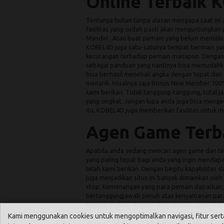
Online Terbaik
Tentunya bukan tanpa alasan mengapa saat ini a
fasilitas yang sudah pasti akan menguntungkan 
Mandiri , Atau buat pemain yang belum memilik
KOBEL4D juga satu-satunya tempat bermain yang
kecurangan terhadap pemain manapun. Dengan d
sebagai panduan yang nantinya bisa memudahka
bisa berhasil menebak angka dengan tepat dan
menarik. Misalnya saja Bonus New Member 100%,
kami berikan. Tidak tanggung-tanggung, total j
yang singkat. Jangan lupa anda juga bisa menge
itu,
KOBEL4D
juga memberikan fasilitas untuk 
Agen Game Terba
Apabila anda sedang mencari agen game dan te
yang paling tepat bagi anda yang ingin mendap
telah kami berikan. Dengan begitu kapabilitas 
juga menjadikan situs ini banyak dimainkan ole
stop. Kemenangan yang para pemain dapatkan jug
bertanggungjawab penuh atas kenyamanan para 
Pasang angka u dan mainkan ratusan game slo
Kami menggunakan cookies untuk mengoptimalkan navigasi, fitur serta