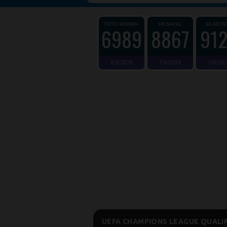
TOTO WUHAN
HK SIANG
SG MET
6989
8867
91
8/8/2026
7/8/2026
7/8/20
 CHAMPIONS LEAGUE QUALIFIERS
UEFA CHAMPIONS LEAG