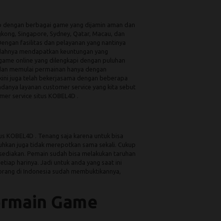
ap dengan berbagai game yang dijamin aman dan
gkong, Singapore, Sydney, Qatar, Macau, dan
Dengan fasilitas dan pelayanan yang nantinya
mudahnya mendapatkan keuntungan yang
 game online yang dilengkapi dengan puluhan
 dan memulai permainan hanya dengan
ini juga telah bekerjasama dengan beberapa
danya layanan customer service yang kita sebut
mer service situs KOBEL4D .
us KOBEL4D . Tenang saja karena untuk bisa
uhkan juga tidak merepotkan sama sekali. Cukup
 disediakan. Pemain sudah bisa melakukan taruhan
iap harinya. Jadi untuk anda yang saat ini
 orang di Indonesia sudah membuktikannya,
ermain Game