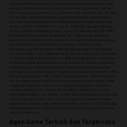
didukung berkat tersedianya berbagai fasilitas yang sudah pasti akan
menguntungkan para pemain yang sudah resmi bergabung. Saat ini
kami melayani para pemain yang sudah memiliki akun bank Bca, Bri, Bni,
dan Mandiri , Atau buat pemain yang belum memiliki rekening bank,
bisa juga melakukan deposit / withdraw dengan menggunakan pulsa
dengan provider Telkomsel dan juga XL. KOBEL4D juga satu-satunya
tempat bermain yang paling aman, terpercaya dan pastinya fair 100%.
Kami memiliki sistem yang sangat baik dan tidak pernah melakukan
kecurangan terhadap pemain manapun. Dengan demikian para pemain
bisa lebih mudah mendapatkan kemenangan disetiap harinya.
Dilengkapi juga dengan buku mimpi sebagai panduan yang nantinya
bisa memudahkan anda dalam menebak. Dengan adanya fitur yang satu
ini dengan tingkat akurasi mencapai 98%. Diharapkan para pemain bisa
berhasil menebak angka dengan tepat dan akurat. Pemain yang sudah
bergabung juga nantinya memiliki kesempatan untuk mendapatkan
beberapa bonus game menarik. Misalnya saja Bonus New Member 100%,
Bonus Deposit Harian 10% , Hadiah Hiburan Terbalik, Hadiah Prize 2 & 3
dan dan masih banyak lagi bonus bonus yang akan kami berikan. Tidak
tanggung-tanggung, total jackpot yang bisa didapatkan oleh para
pemain jumlahnya bisa ratusan, jutaan bahkan puluhan juta rupiah
hanya dalam waktu yang singkat. Jangan lupa anda juga bisa mengecek
semua angka main dalam data dari mimpi sehari-hari melalui halaman
Buku Mimpi lengkap yang telah kita sediakan. Selain itu,
KOBEL4D
juga
memberikan fasilitas untuk melihat RTP GameTertinggi untuk kepada
semua member setia.
Agen Game Terbaik dan Terpercaya