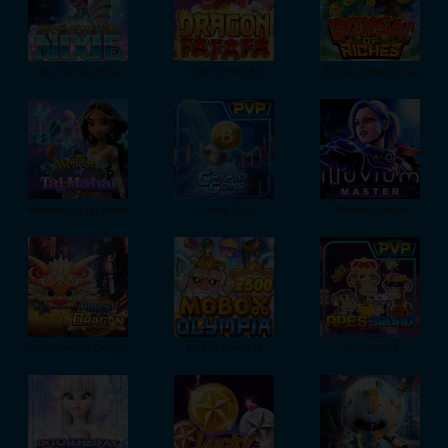
Into The Fay: Nixie
Dragon FAFAFA
Bonsai of the Riches
Wonders of Taj Mahal
Crypto Coin
Illuvium Master
Advent of the Dragon
Mobox Olympia
Apes Squad