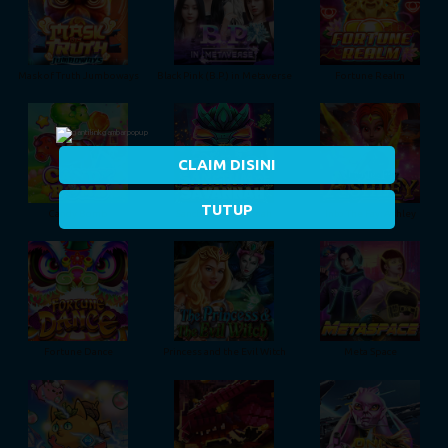
Mask of Truth Jumboways
Black Pink (B.P.) in Metaverse
Fortune Realm
CLAIM DISINI
TUTUP
Candy Bomb
Sanctum of Savannah
Into The Fay: Ashley
Fortune Dance
Princess and the Evil Witch
Meta Space