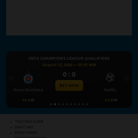
UEFA CHAMPIONS LEAGUE QUALIFIERS
August 12, 2026 — 01:15 WIB
0 : 0
Previous
Next
BET NOW
Slovan Bratislava
Mjallby
0.5
0.83
-0.5
0.99
TENTANG KAMI
BANTUAN
PERATURAN