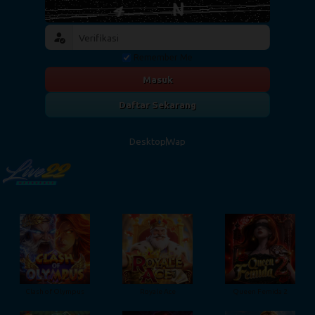
Remember Me
Masuk
Daftar Sekarang
Desktop
Wap
Clash of Olympus
Royale Ace
Queen Femida 2