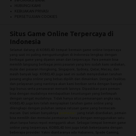
INFORMASI BANK
HUBUNGI KAMI
KEBIJAKAN PRIVASI
PERSETUJUAN COOKIES
Situs Game Online Terpercaya di
Indonesia
Selamat datang di
KOBEL4D
tempat bermain game online terpercaya
yang saat ini paling menguntungkan di Indonesia lengkap dengan
berbagai game yang dijamin aman dan terpercaya. Para pemain bisa
memilih langsung berbagai jenis pasaran yang kini sudah kami sediakan,
mulai dari pasaran Hongkong, Singapore, Sydney, Qatar, Macau, dan
masih banyak lagi.
KOBEL4D
juga saat ini sudah menyediakan taruhan
pasang angka online yang bebas dipilih dan dimainkan. Dengan fasilitas
dan pelayanan yang nantinya akan kami berikan serta dengan banyak
lagi bonus serta penawaran menarik lainnya. Dipastikan para pemain
bisa dengan mudahnya mendapatkan keuntungan yang berlimpah
dengan sangat mudahnya. Tidak hanya situs pemasangan angka saja,
KOBEL4D
juga kini telah menyiapkan taruhan game online yang
dilengkapi dengan puluhan sampai ratusan game yang bermacam-
macam. Dari sekian banyaknya
permainan
yang telah disediakan, pemain
bisa memilih dan memulai permainan hanya dengan menggunakan satu
akun tanpa harus repot mengganti akun. Sebagai tempat bermain game
online yang terpercaya, KOBEL4D kini juga telah bekerjasama dengan
beberapa provider. Yakni diantaranya ada Habanero, Spade Gaming,