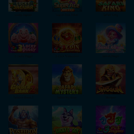
Lucky Jaguar
Super Ace Joker
Safari King
3 Lucky Piggy
3 Coin Treasures
Sweet Magic
Golden Bank 2
Safari Mystery
Shogun