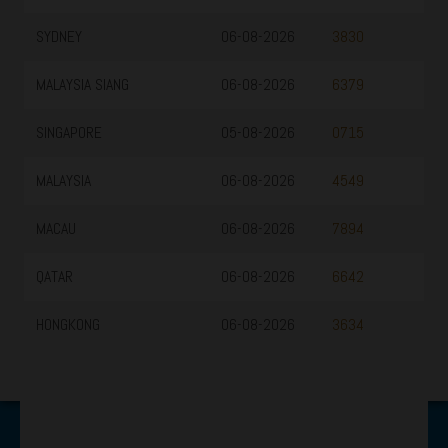
SYDNEY
06-08-2026
3830
MALAYSIA SIANG
06-08-2026
6379
SINGAPORE
05-08-2026
0715
MALAYSIA
06-08-2026
4549
MACAU
06-08-2026
7894
QATAR
06-08-2026
6642
HONGKONG
06-08-2026
3634