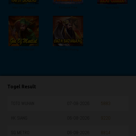
War Of Dragons
Fortune Tree
Hot Chilli
God Of Martial
Chin Shi Huang
Togel Result
TOTO WUHAN
07-08-2026
5883
HK SIANG
06-08-2026
9220
SG METRO
06-08-2026
8814