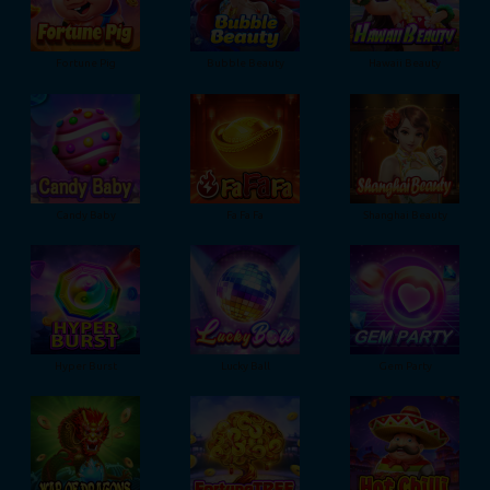
Fortune Pig
Bubble Beauty
Hawaii Beauty
Candy Baby
Fa Fa Fa
Shanghai Beauty
Hyper Burst
Lucky Ball
Gem Party