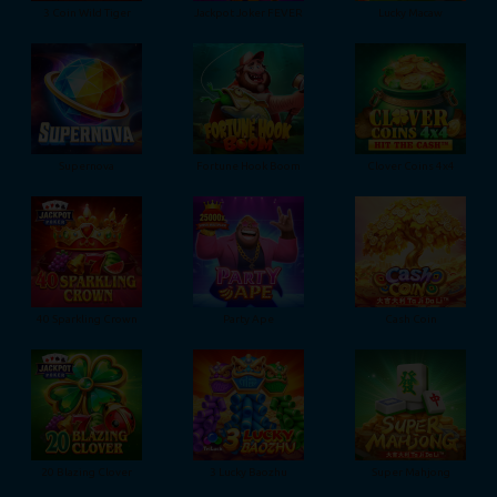
3 Coin Wild Tiger
Jackpot Joker FEVER
Lucky Macaw
Supernova
Fortune Hook Boom
Clover Coins 4x4
40 Sparkling Crown
Party Ape
Cash Coin
20 Blazing Clover
3 Lucky Baozhu
Super Mahjong