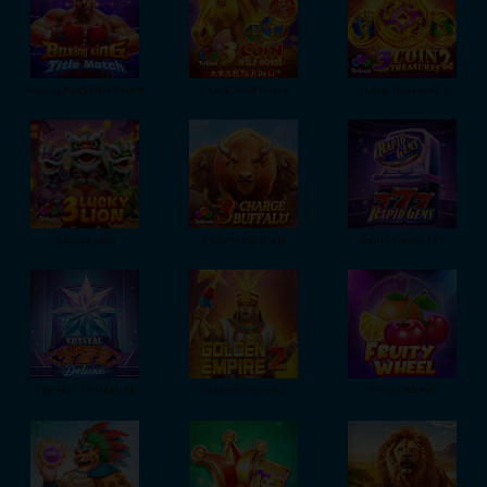
Boxing King Title Match
3 Coin Wild Horse
3 Coin Treasures 2
3 Lucky Lion
3 Charge Buffalo
Rapid Gems 777
Crystal 777 DELUXE
Golden Empire 2
Fruity Wheel