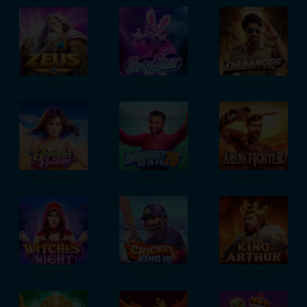
Zeus
Party Star
Dabanggg
Bangla Beauty
Cricket Sah 75
Arena Fighter
Witches Night
Cricket King 18
King Arthur