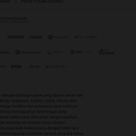
RIVASI
|
PERSETUJUAN COOKIES
alth
Legend of Persia
 Rio
Black Knight
ap dengan berbagai game yang dijamin aman dan
gkong, Singapore, Sydney, Qatar, Macau, dan
Dengan fasilitas dan pelayanan yang nantinya
mudahnya mendapatkan keuntungan yang
 game online yang dilengkapi dengan puluhan
 dan memulai permainan hanya dengan
ini juga telah bekerjasama dengan beberapa
Eve
Mahjong Reactor
danya layanan customer service yang kita sebut