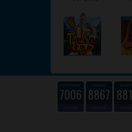
Thunder God
Sc
TOTO WUHAN
HK SIANG
SG MET
7006
8867
88
7/8/2026
7/8/2026
6/8/20
Ong Bak 2
Zo