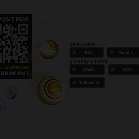
Win
Bank Lokal
BCA
Mandiri
E Money & Pulsa
oat Ride : Hold
Savage Frontier Hold
Super Wi
DANA
OVO
And Win
And Win
Watermel
Telkomsel