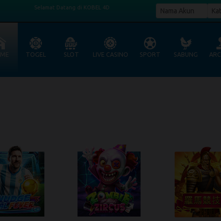
Selamat Datang di KOBEL 4D
ME
TOGEL
SLOT
LIVE CASINO
SPORT
SABUNG
ARC