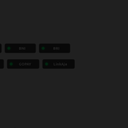
BNI
BRI
ld
Seven Seas
GOPAY
LinkAja
on