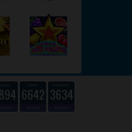
at
Hot Fruits
MACAU
QATAR
HONGKONG
894
6642
3634
/8/2026
6/8/2026
6/8/2026
ess
Maya Ways