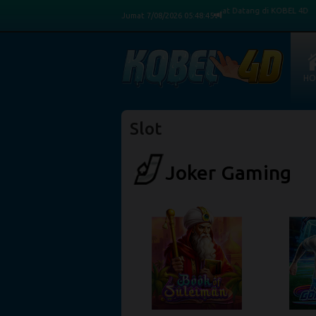
Selamat Datang di KOBEL 4D
Jumat 7/08/2026 05:48:46
HO
Slot
Joker Gaming