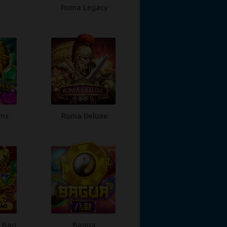
Roma Legacy
ms
Roma Deluxe
n Bao
Bagua