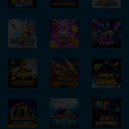
Big Net Bass
Genie Mystery
Zeustrike
Zeustrike Xmas
Piggy Bank Gold 2
DJ FEVER
Leprechaun’s Fortune
Mace of Hercules
Wheel of Gems