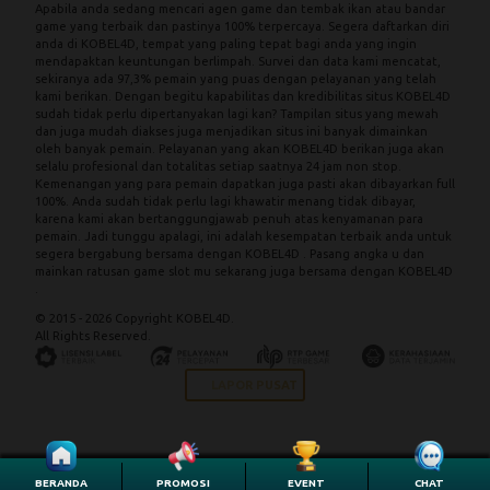
Apabila anda sedang mencari agen game dan tembak ikan atau bandar
game yang terbaik dan pastinya 100% terpercaya. Segera daftarkan diri
anda di KOBEL4D, tempat yang paling tepat bagi anda yang ingin
mendapaktan keuntungan berlimpah. Survei dan data kami mencatat,
sekiranya ada 97,3% pemain yang puas dengan pelayanan yang telah
kami berikan. Dengan begitu kapabilitas dan kredibilitas situs KOBEL4D
sudah tidak perlu dipertanyakan lagi kan? Tampilan situs yang mewah
dan juga mudah diakses juga menjadikan situs ini banyak dimainkan
oleh banyak pemain. Pelayanan yang akan KOBEL4D berikan juga akan
selalu profesional dan totalitas setiap saatnya 24 jam non stop.
Kemenangan yang para pemain dapatkan juga pasti akan dibayarkan full
100%. Anda sudah tidak perlu lagi khawatir menang tidak dibayar,
karena kami akan bertanggungjawab penuh atas kenyamanan para
pemain. Jadi tunggu apalagi, ini adalah kesempatan terbaik anda untuk
segera bergabung bersama dengan KOBEL4D . Pasang angka u dan
mainkan ratusan game slot mu sekarang juga bersama dengan
KOBEL4D
.
© 2015 - 2026 Copyright KOBEL4D.
All Rights Reserved.
LAPOR PUSAT
BERANDA
PROMOSI
EVENT
CHAT