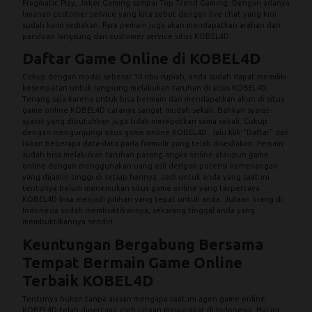
Pragmatic Play, Joker Gaming sampai Top Trend Gaming. Dengan adanya
layanan customer service yang kita sebut dengan live chat yang kini
sudah kami sediakan. Para pemain juga akan mendapatkan arahan dan
panduan langsung dari customer service situs KOBEL4D .
Daftar Game Online di KOBEL4D
Cukup dengan modal sebesar 10 ribu rupiah, anda sudah dapat memiliki
kesempatan untuk langsung melakukan taruhan di situs KOBEL4D .
Tenang saja karena untuk bisa bermain dan mendapatkan akun di situs
game online KOBEL4D caranya sangat mudah sekali. Bahkan syarat-
syarat yang dibutuhkan juga tidak merepotkan sama sekali. Cukup
dengan mengunjungi situs game online
KOBEL4D
, lalu klik "Daftar" dan
isikan beberapa data-data pada formulir yang telah disediakan. Pemain
sudah bisa melakukan taruhan pasang angka online ataupun game
online dengan menggunakan uang asli dengan potensi kemenangan
yang dijamin tinggi di setiap harinya. Jadi untuk anda yang saat ini
tentunya belum menemukan situs game online yang terpercaya.
KOBEL4D bisa menjadi pilihan yang tepat untuk anda. Jutaan orang di
Indonesia sudah membuktikannya, sekarang tinggal anda yang
membuktikannya sendiri.
Keuntungan Bergabung Bersama
Tempat Bermain Game Online
Terbaik KOBEL4D
Tentunya bukan tanpa alasan mengapa saat ini agen game online
KOBEL4D telah dipercaya oleh jutaan masyarakat di Indonesia. Hal ini