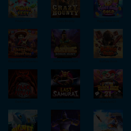
Pinata Fest
Crazy Bounty
Piggy Bank Gold
Rhapsody of Muertos
Aztec: Bonus Hunt
Buffalo Rush
Dark Ritual
Last Samurai
BlackJack21