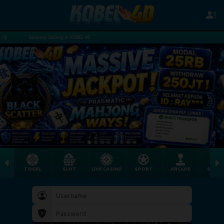
atang di KOBEL 4D
Selamat Datang di KOBEL 4D
TOGEL
SLOT
LIVE CASINO
SPORT
ARCADE
SABU