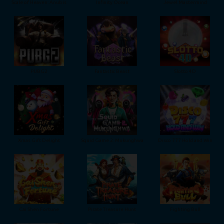
Scale of Heaven: Anubis
Infinity Ocean
Jewel Mastermind
PUBG2
Fantastic Beast
Slotto 4D
Xmas Gift Delight
Squid Game 2: Mukunghwa
Disco 777 Hold and Win
Cai Shen Fortune
Pirate Treasure Hunt
Fighting Bull