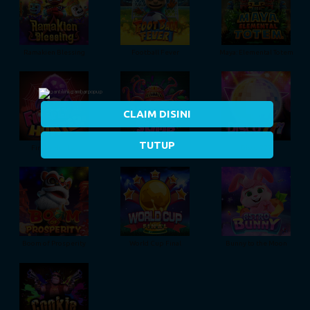
Ramakien Blessing
Football Fever
Maya: Elemental Totem
CLAIM DISINI
TUTUP
Firefly Hunter
Hungry Slime
Disco 777
Boom of Prosperity
World Cup Final
Bunny to the Moon