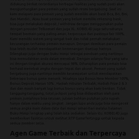
didukung berkat tersedianya berbagai fasilitas yang sudah pasti akan
menguntungkan para pemain yang sudah resmi bergabung. Saat ini
kami melayani para pemain yang sudah memiliki akun bank Bca, Bri, Bni,
dan Mandiri , Atau buat pemain yang belum memiliki rekening bank,
bisa juga melakukan deposit / withdraw dengan menggunakan pulsa
dengan provider Telkomsel dan juga XL. KOBEL4D juga satu-satunya
tempat bermain yang paling aman, terpercaya dan pastinya fair 100%.
Kami memiliki sistem yang sangat baik dan tidak pernah melakukan
kecurangan terhadap pemain manapun. Dengan demikian para pemain
bisa lebih mudah mendapatkan kemenangan disetiap harinya.
Dilengkapi juga dengan buku mimpi sebagai panduan yang nantinya
bisa memudahkan anda dalam menebak. Dengan adanya fitur yang satu
ini dengan tingkat akurasi mencapai 98%. Diharapkan para pemain bisa
berhasil menebak angka dengan tepat dan akurat. Pemain yang sudah
bergabung juga nantinya memiliki kesempatan untuk mendapatkan
beberapa bonus game menarik. Misalnya saja Bonus New Member 100%,
Bonus Deposit Harian 10% , Hadiah Hiburan Terbalik, Hadiah Prize 2 & 3
dan dan masih banyak lagi bonus bonus yang akan kami berikan. Tidak
tanggung-tanggung, total jackpot yang bisa didapatkan oleh para
pemain jumlahnya bisa ratusan, jutaan bahkan puluhan juta rupiah
hanya dalam waktu yang singkat. Jangan lupa anda juga bisa mengecek
semua angka main dalam data dari mimpi sehari-hari melalui halaman
Buku Mimpi lengkap yang telah kita sediakan. Selain itu,
KOBEL4D
juga
memberikan fasilitas untuk melihat RTP GameTertinggi untuk kepada
semua member setia.
Agen Game Terbaik dan Terpercaya