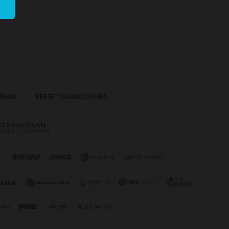
RIVASI
|
PERSETUJUAN COOKIES