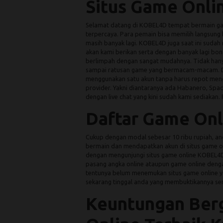
Situs Game Onlin
Selamat datang di
KOBEL4D
tempat bermain gam
terpercaya. Para pemain bisa memilih langsung 
masih banyak lagi.
KOBEL4D
juga saat ini suda
akan kami berikan serta dengan banyak lagi b
berlimpah dengan sangat mudahnya. Tidak hany
sampai ratusan game yang bermacam-macam. D
menggunakan satu akun tanpa harus repot meng
provider. Yakni diantaranya ada Habanero, Spa
dengan live chat yang kini sudah kami sediaka
Daftar Game On
Cukup dengan modal sebesar 10 ribu rupiah, an
bermain dan mendapatkan akun di situs game on
dengan mengunjungi situs game online
KOBEL4
pasang angka online ataupun game online dengan
tentunya belum menemukan situs game online ya
sekarang tinggal anda yang membuktikannya sen
Keuntungan Ber