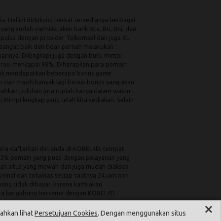
. Hal ini didukung berkat tersedianya berbagai
ang sudah memiliki akun bank Bca, Bri, Bni, dan
pulsa dengan provider Telkomsel dan juga XL.
 sangat baik dan tidak pernah melakukan
rinya. Dilengkapi juga dengan buku mimpi
urasi mencapai 98%. Diharapkan para pemain
untuk mendapatkan beberapa bonus game
n dan masih banyak lagi bonus bonus yang akan
 bahkan puluhan juta rupiah hanya dalam waktu
Mimpi lengkap yang telah kita sediakan. Selain
era daftarkan diri anda di KOBEL4D, tempat
97,3% pemain yang puas dengan pelayanan yang
pilan situs yang mewah dan juga mudah diakses
ional dan totalitas setiap saatnya 24 jam non
ang tidak dibayar, karena kami akan
gera bergabung bersama dengan KOBEL4D .
×
ahkan lihat
Persetujuan Cookies
. Dengan menggunakan situs