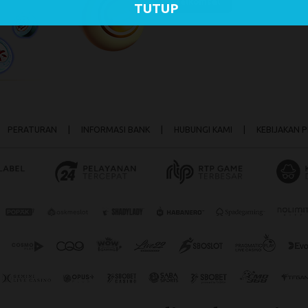
Telkomsel
TUTUP
PERATURAN
|
INFORMASI BANK
|
HUBUNGI KAMI
|
KEBIJAKAN P