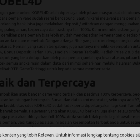
 KOBEL4D
gen game online KOBEL4D telah dipercaya oleh jutaan masyarakat di Indonesia
para pemain yang sudah resmi bergabung. Saat ini kami melayani para pemain y
i rekening bank, bisa juga melakukan deposit / withdraw dengan menggunakan 
 paling aman, terpercaya dan pastinya fair 100%. Kami memiliki sistem yang
emikian para pemain bisa lebih mudah mendapatkan kemenangan disetiap ha
n anda dalam menebak. Dengan adanya fitur yang satu ini dengan tingkat ak
 akurat. Pemain yang sudah bergabung juga nantinya memiliki kesempatan 
 Bonus Deposit Harian 10% , Hadiah Hiburan Terbalik, Hadiah Prize 2 & 3 da
ackpot yang bisa didapatkan oleh para pemain jumlahnya bisa ratusan, jutaan
cek semua angka main dalam data dari mimpi sehari-hari melalui halaman Buku 
melihat RTP GameTertinggi untuk kepada semua member setia.
ik dan Terpercaya
mbak ikan atau bandar game yang terbaik dan pastinya 100% terpercaya. Seg
aktan keuntungan berlimpah. Survei dan data kami mencatat, sekiranya ada 
dan kredibilitas situs KOBEL4D sudah tidak perlu dipertanyakan lagi kan? Tam
h banyak pemain. Pelayanan yang akan KOBEL4D berikan juga akan selalu profes
a pasti akan dibayarkan full 100%. Anda sudah tidak perlu lagi khawatir men
pemain. Jadi tunggu apalagi, ini adalah kesempatan terbaik anda untuk se
t mu sekarang juga bersama dengan
KOBEL4D
.
 konten yang lebih Relevan. Untuk informasi lengkap tentang cookies sil
served.
MOBILE
WAP