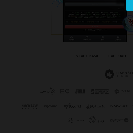
TENTANG KAMI
|
BANTUAN
|