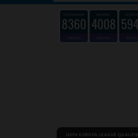
TOTO WUHAN
HK SIANG
SG MET
8360
4008
59
9/8/2026
9/8/2026
9/8/20
EFA CHAMPIONS LEAGUE QUALIFIERS
UEFA CHAMPIONS L