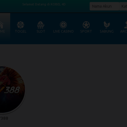
Selamat Datang di KOBEL 4D
ME
TOGEL
SLOT
LIVE CASINO
SPORT
SABUNG
ARC
V388