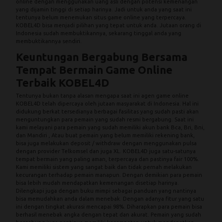
online dengan menggunakan uang asli dengan potensi kemenangan
yang dijamin tinggi di setiap harinya. Jadi untuk anda yang saat ini
tentunya belum menemukan situs game online yang terpercaya.
KOBEL4D bisa menjadi pilihan yang tepat untuk anda. Jutaan orang di
Indonesia sudah membuktikannya, sekarang tinggal anda yang
membuktikannya sendiri.
Keuntungan Bergabung Bersama
Tempat Bermain Game Online
Terbaik KOBEL4D
Tentunya bukan tanpa alasan mengapa saat ini agen game online
KOBEL4D telah dipercaya oleh jutaan masyarakat di Indonesia. Hal ini
didukung berkat tersedianya berbagai fasilitas yang sudah pasti akan
menguntungkan para pemain yang sudah resmi bergabung. Saat ini
kami melayani para pemain yang sudah memiliki akun bank Bca, Bri, Bni,
dan Mandiri , Atau buat pemain yang belum memiliki rekening bank,
bisa juga melakukan deposit / withdraw dengan menggunakan pulsa
dengan provider Telkomsel dan juga XL. KOBEL4D juga satu-satunya
tempat bermain yang paling aman, terpercaya dan pastinya fair 100%.
Kami memiliki sistem yang sangat baik dan tidak pernah melakukan
kecurangan terhadap pemain manapun. Dengan demikian para pemain
bisa lebih mudah mendapatkan kemenangan disetiap harinya.
Dilengkapi juga dengan buku mimpi sebagai panduan yang nantinya
bisa memudahkan anda dalam menebak. Dengan adanya fitur yang satu
ini dengan tingkat akurasi mencapai 98%. Diharapkan para pemain bisa
berhasil menebak angka dengan tepat dan akurat. Pemain yang sudah