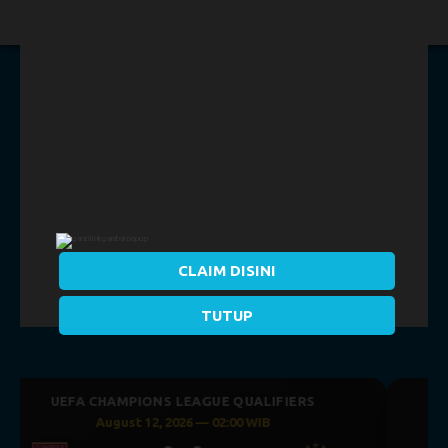
CLAIM DISINI
TUTUP
UEFA CHAMPIONS LEAGUE QUALIFIERS
August 12, 2026 — 01:30 WIB