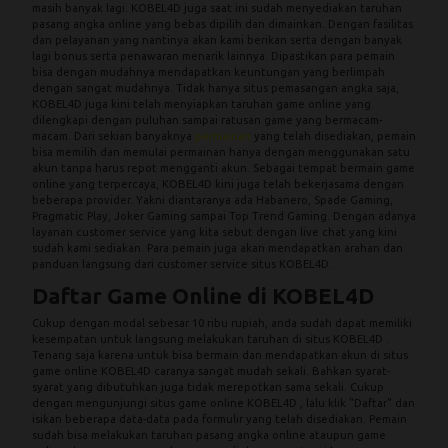
masih banyak lagi.
KOBEL4D
juga saat ini sudah menyediakan taruhan
pasang angka online yang bebas dipilih dan dimainkan. Dengan fasilitas
dan pelayanan yang nantinya akan kami berikan serta dengan banyak
lagi bonus serta penawaran menarik lainnya. Dipastikan para pemain
bisa dengan mudahnya mendapatkan keuntungan yang berlimpah
dengan sangat mudahnya. Tidak hanya situs pemasangan angka saja,
KOBEL4D
juga kini telah menyiapkan taruhan game online yang
dilengkapi dengan puluhan sampai ratusan game yang bermacam-
macam. Dari sekian banyaknya
permainan
yang telah disediakan, pemain
bisa memilih dan memulai permainan hanya dengan menggunakan satu
akun tanpa harus repot mengganti akun. Sebagai tempat bermain game
online yang terpercaya, KOBEL4D kini juga telah bekerjasama dengan
beberapa provider. Yakni diantaranya ada Habanero, Spade Gaming,
Pragmatic Play, Joker Gaming sampai Top Trend Gaming. Dengan adanya
layanan customer service yang kita sebut dengan live chat yang kini
sudah kami sediakan. Para pemain juga akan mendapatkan arahan dan
panduan langsung dari customer service situs KOBEL4D .
Daftar Game Online di KOBEL4D
Cukup dengan modal sebesar 10 ribu rupiah, anda sudah dapat memiliki
kesempatan untuk langsung melakukan taruhan di situs KOBEL4D .
Tenang saja karena untuk bisa bermain dan mendapatkan akun di situs
game online KOBEL4D caranya sangat mudah sekali. Bahkan syarat-
syarat yang dibutuhkan juga tidak merepotkan sama sekali. Cukup
dengan mengunjungi situs game online
KOBEL4D
, lalu klik "Daftar" dan
isikan beberapa data-data pada formulir yang telah disediakan. Pemain
sudah bisa melakukan taruhan pasang angka online ataupun game