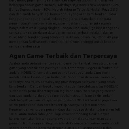
bergabung juga nantinya memiliki kesempatan untuk mendapatkan
beberapa bonus game menarik. Misalnya saja Bonus New Member 100%,
Bonus Deposit Harian 10% , Hadiah Hiburan Terbalik, Hadiah Prize 2 & 3
dan dan masih banyak lagi bonus bonus yang akan kami berikan. Tidak
tanggung-tanggung, total jackpot yang bisa didapatkan oleh para
pemain jumlahnya bisa ratusan, jutaan bahkan puluhan juta rupiah
hanya dalam waktu yang singkat. Jangan lupa anda juga bisa mengecek
semua angka main dalam data dari mimpi sehari-hari melalui halaman
Buku Mimpi lengkap yang telah kita sediakan. Selain itu,
KOBEL4D
juga
memberikan fasilitas untuk melihat RTP GameTertinggi untuk kepada
semua member setia.
Agen Game Terbaik dan Terpercaya
Apabila anda sedang mencari agen game dan tembak ikan atau bandar
game yang terbaik dan pastinya 100% terpercaya. Segera daftarkan diri
anda di KOBEL4D, tempat yang paling tepat bagi anda yang ingin
mendapaktan keuntungan berlimpah. Survei dan data kami mencatat,
sekiranya ada 97,3% pemain yang puas dengan pelayanan yang telah
kami berikan. Dengan begitu kapabilitas dan kredibilitas situs KOBEL4D
sudah tidak perlu dipertanyakan lagi kan? Tampilan situs yang mewah
dan juga mudah diakses juga menjadikan situs ini banyak dimainkan
oleh banyak pemain. Pelayanan yang akan KOBEL4D berikan juga akan
selalu profesional dan totalitas setiap saatnya 24 jam non stop.
Kemenangan yang para pemain dapatkan juga pasti akan dibayarkan full
100%. Anda sudah tidak perlu lagi khawatir menang tidak dibayar,
karena kami akan bertanggungjawab penuh atas kenyamanan para
pemain. Jadi tunggu apalagi, ini adalah kesempatan terbaik anda untuk
segera bergabung bersama dengan KOBEL4D . Pasang angka u dan