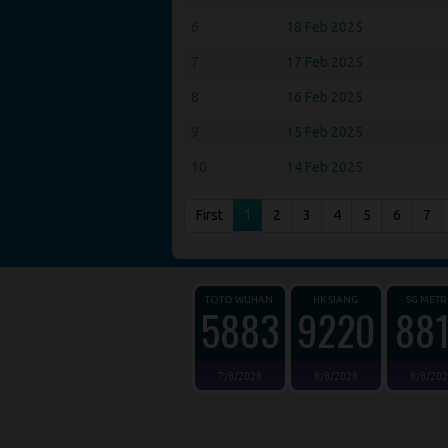
6
18 Feb 2025
7
17 Feb 2025
8
16 Feb 2025
9
15 Feb 2025
10
14 Feb 2025
1
First
2
3
4
5
6
7
TOTO WUHAN
HK SIANG
SG MET
5883
9220
88
7/8/2026
6/8/2026
6/8/20