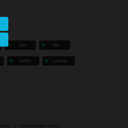
BNI
BRI
GOPAY
LinkAja