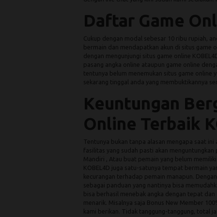
provider. Yakni diantaranya ada Habanero, Spa
dengan live chat yang kini sudah kami sediaka
Daftar Game On
Cukup dengan modal sebesar 10 ribu rupiah, an
bermain dan mendapatkan akun di situs game on
dengan mengunjungi situs game online
KOBEL4
pasang angka online ataupun game online dengan
tentunya belum menemukan situs game online ya
sekarang tinggal anda yang membuktikannya sen
Keuntungan Ber
Online Terbaik
Tentunya bukan tanpa alasan mengapa saat ini a
fasilitas yang sudah pasti akan menguntungkan 
Mandiri , Atau buat pemain yang belum memilik
KOBEL4D juga satu-satunya tempat bermain yang
kecurangan terhadap pemain manapun. Dengan d
sebagai panduan yang nantinya bisa memudahka
bisa berhasil menebak angka dengan tepat dan
menarik. Misalnya saja Bonus New Member 100%,