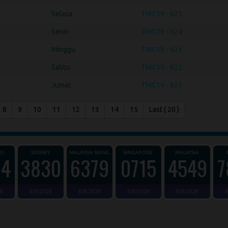
Selasa
TMC19 - 625
Senin
TMC19 - 624
Minggu
TMC19 - 623
Sabtu
TMC19 - 622
Jumat
TMC19 - 621
8
9
10
11
12
13
14
15
Last ( 20 )
RO
SYDNEY
MALAYSIA SIANG
SINGAPORE
MALAYSIA
14
3830
6379
0715
4549
7
26
6/8/2026
6/8/2026
5/8/2026
6/8/2026
6