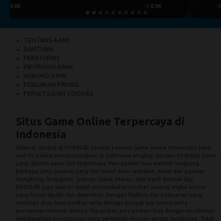
-0.5
0.95
0.5
0.87
TENTANG KAMI
BANTUAN
PERATURAN
INFORMASI BANK
HUBUNGI KAMI
KEBIJAKAN PRIVASI
PERSETUJUAN COOKIES
Situs Game Online Terpercaya di
Indonesia
Selamat datang di
KOBEL4D
tempat bermain game online terpercaya yang
saat ini paling menguntungkan di Indonesia lengkap dengan berbagai game
yang dijamin aman dan terpercaya. Para pemain bisa memilih langsung
berbagai jenis pasaran yang kini sudah kami sediakan, mulai dari pasaran
Hongkong, Singapore, Sydney, Qatar, Macau, dan masih banyak lagi.
KOBEL4D
juga saat ini sudah menyediakan taruhan pasang angka online
yang bebas dipilih dan dimainkan. Dengan fasilitas dan pelayanan yang
nantinya akan kami berikan serta dengan banyak lagi bonus serta
penawaran menarik lainnya. Dipastikan para pemain bisa dengan mudahnya
mendapatkan keuntungan yang berlimpah dengan sangat mudahnya. Tidak