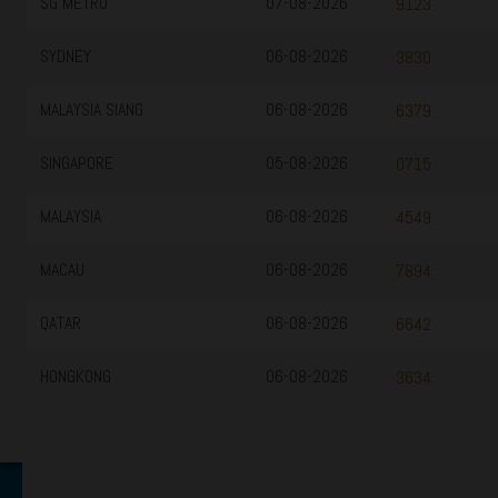
SG METRO
07-08-2026
9123
SYDNEY
06-08-2026
3830
MALAYSIA SIANG
06-08-2026
6379
SINGAPORE
05-08-2026
0715
MALAYSIA
06-08-2026
4549
MACAU
06-08-2026
7894
QATAR
06-08-2026
6642
HONGKONG
06-08-2026
3634