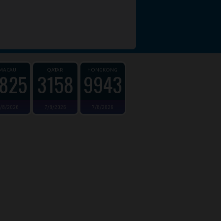
MACAU
QATAR
HONGKONG
825
3158
9943
/8/2026
7/8/2026
7/8/2026