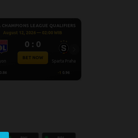
A CHAMPIONS LEAGUE QUALIFIERS
August 11, 2026 — 22:59 WIB
0 : 0
Next
BET NOW
Union Saint-
 Glimt
Gilloise
75
0.82
-0.75
1.00
BNI
BRI