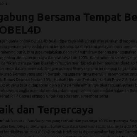
diri.
gabung Bersama Tempat B
 KOBEL4D
gen game online KOBEL4D telah dipercaya oleh jutaan masyarakat di Indonesia
para pemain yang sudah resmi bergabung. Saat ini kami melayani para pemain y
i rekening bank, bisa juga melakukan deposit / withdraw dengan menggunakan 
 paling aman, terpercaya dan pastinya fair 100%. Kami memiliki sistem yang
emikian para pemain bisa lebih mudah mendapatkan kemenangan disetiap ha
n anda dalam menebak. Dengan adanya fitur yang satu ini dengan tingkat ak
 akurat. Pemain yang sudah bergabung juga nantinya memiliki kesempatan 
 Bonus Deposit Harian 10% , Hadiah Hiburan Terbalik, Hadiah Prize 2 & 3 da
ackpot yang bisa didapatkan oleh para pemain jumlahnya bisa ratusan, jutaan
cek semua angka main dalam data dari mimpi sehari-hari melalui halaman Buku 
melihat RTP GameTertinggi untuk kepada semua member setia.
ik dan Terpercaya
mbak ikan atau bandar game yang terbaik dan pastinya 100% terpercaya. Seg
aktan keuntungan berlimpah. Survei dan data kami mencatat, sekiranya ada 
dan kredibilitas situs KOBEL4D sudah tidak perlu dipertanyakan lagi kan? Tam