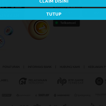
CLAIM DISINI
E Money & Pulsa
DANA
OVO
TUTUP
Telkomsel
PERATURAN
|
INFORMASI BANK
|
HUBUNGI KAMI
|
KEBIJAKAN P