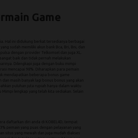
ermain Game
. Hal ini didukung berkat tersedianya berbagai
ang sudah memiliki akun bank Bca, Bri, Bni, dan
pulsa dengan provider Telkomsel dan juga XL.
 sangat baik dan tidak pernah melakukan
rinya. Dilengkapi juga dengan buku mimpi
urasi mencapai 98%. Diharapkan para pemain
untuk mendapatkan beberapa bonus game
n dan masih banyak lagi bonus bonus yang akan
 bahkan puluhan juta rupiah hanya dalam waktu
Mimpi lengkap yang telah kita sediakan. Selain
era daftarkan diri anda di KOBEL4D, tempat
97,3% pemain yang puas dengan pelayanan yang
pilan situs yang mewah dan juga mudah diakses