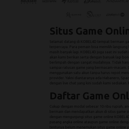
Situs Game Onlin
Selamat datang di
KOBEL4D
tempat bermain gam
terpercaya. Para pemain bisa memilih langsung 
masih banyak lagi.
KOBEL4D
juga saat ini suda
akan kami berikan serta dengan banyak lagi b
berlimpah dengan sangat mudahnya. Tidak hany
sampai ratusan game yang bermacam-macam. D
menggunakan satu akun tanpa harus repot meng
provider. Yakni diantaranya ada Habanero, Spa
dengan live chat yang kini sudah kami sediaka
Daftar Game On
Cukup dengan modal sebesar 10 ribu rupiah, an
bermain dan mendapatkan akun di situs game on
dengan mengunjungi situs game online
KOBEL4
pasang angka online ataupun game online dengan
tentunya belum menemukan situs game online ya