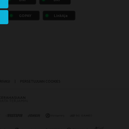
GOPAY
LinkAja
RIVASI
|
PERSETUJUAN COOKIES