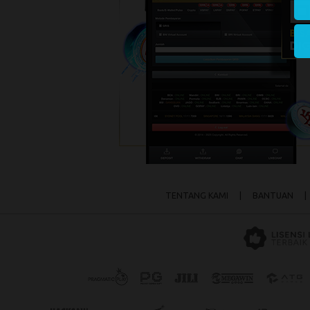
TENTANG KAMI
|
BANTUAN
|