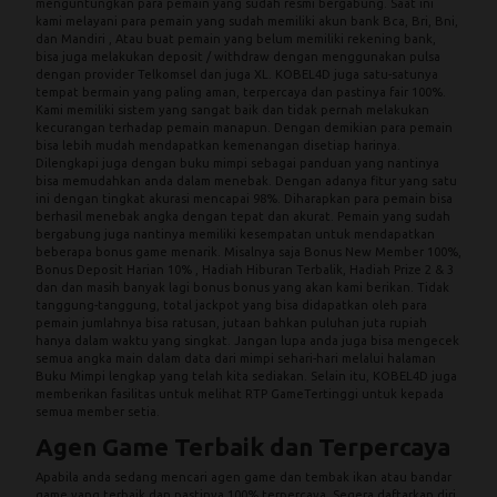
menguntungkan para pemain yang sudah resmi bergabung. Saat ini
kami melayani para pemain yang sudah memiliki akun bank Bca, Bri, Bni,
dan Mandiri , Atau buat pemain yang belum memiliki rekening bank,
bisa juga melakukan deposit / withdraw dengan menggunakan pulsa
dengan provider Telkomsel dan juga XL. KOBEL4D juga satu-satunya
tempat bermain yang paling aman, terpercaya dan pastinya fair 100%.
Kami memiliki sistem yang sangat baik dan tidak pernah melakukan
kecurangan terhadap pemain manapun. Dengan demikian para pemain
bisa lebih mudah mendapatkan kemenangan disetiap harinya.
Dilengkapi juga dengan buku mimpi sebagai panduan yang nantinya
bisa memudahkan anda dalam menebak. Dengan adanya fitur yang satu
ini dengan tingkat akurasi mencapai 98%. Diharapkan para pemain bisa
berhasil menebak angka dengan tepat dan akurat. Pemain yang sudah
bergabung juga nantinya memiliki kesempatan untuk mendapatkan
beberapa bonus game menarik. Misalnya saja Bonus New Member 100%,
Bonus Deposit Harian 10% , Hadiah Hiburan Terbalik, Hadiah Prize 2 & 3
dan dan masih banyak lagi bonus bonus yang akan kami berikan. Tidak
tanggung-tanggung, total jackpot yang bisa didapatkan oleh para
pemain jumlahnya bisa ratusan, jutaan bahkan puluhan juta rupiah
hanya dalam waktu yang singkat. Jangan lupa anda juga bisa mengecek
semua angka main dalam data dari mimpi sehari-hari melalui halaman
Buku Mimpi lengkap yang telah kita sediakan. Selain itu,
KOBEL4D
juga
memberikan fasilitas untuk melihat RTP GameTertinggi untuk kepada
semua member setia.
Agen Game Terbaik dan Terpercaya
Apabila anda sedang mencari agen game dan tembak ikan atau bandar
game yang terbaik dan pastinya 100% terpercaya. Segera daftarkan diri