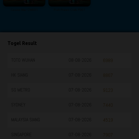
Casino War CW001
Fish Prawn Crab F001
Togel Result
TOTO WUHAN
08-08-2026
6989
HK SIANG
07-08-2026
8867
SG METRO
07-08-2026
9123
SYDNEY
07-08-2026
7440
MALAYSIA SIANG
07-08-2026
4519
SINGAPORE
07-08-2026
7907