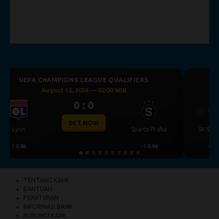
UEFA CHAMPIONS LEAGUE QUALIFIERS
August 12, 2026 — 01:30 WIB
0 : 0
Previous
Next
BET NOW
SK Sturm Graz
Fenerbahce
-0.5
0.95
0.5
0.87
TENTANG KAMI
BANTUAN
PERATURAN
INFORMASI BANK
HUBUNGI KAMI