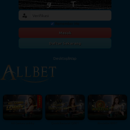
Remember Me
Masuk
Daftar Sekarang
Desktop
Wap
All Games Lobby
Quick Baccarat Q001
Roulette R001